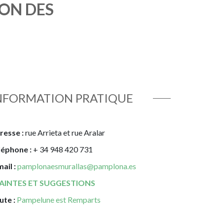
ION DES
NFORMATION PRATIQUE
resse :
rue Arrieta et rue Aralar
léphone :
+ 34
948 420 731
mail :
pamplonaesmurallas@pamplona.es
AINTES ET SUGGESTIONS
ute :
Pampelune est Remparts