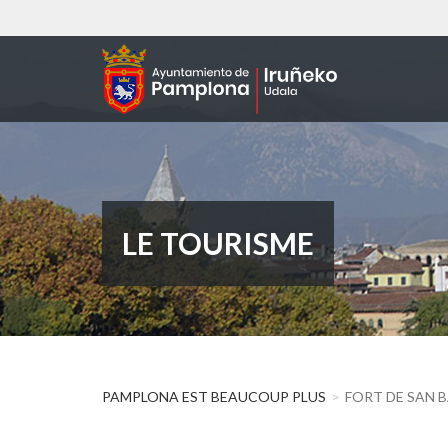
Aller
au
contenu
principal
LE TOURISME
PAMPLONA EST BEAUCOUP PLUS
FORT DE SAN 