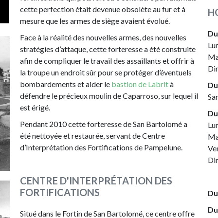
cette perfection était devenue obsolète au fur et à
H
mesure que les armes de siège avaient évolué.
Du
Face à la réalité des nouvelles armes, des nouvelles
Lu
stratégies d’attaque, cette forteresse a été construite
Ma
afin de compliquer le travail des assaillants et offrir à
Di
la troupe un endroit sûr pour se protéger d’éventuels
bombardements et aider le
bastion de Labrit
à
Du
défendre le précieux moulin de Caparroso, sur lequel il
Sa
est érigé.
Du
Pendant 2010 cette forteresse de San Bartolomé a
Lu
été nettoyée et restaurée, servant de Centre
Ma
d’Interprétation des Fortifications de Pampelune.
Ve
Di
CENTRE D'INTERPRÉTATION DES
FORTIFICATIONS
Du
Du
Situé dans le Fortin de San Bartolomé, ce centre offre