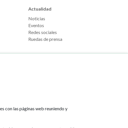
Actualidad
Noticias
Eventos
Redes sociales
Ruedas de prensa
e Pamplona
Footer
Aviso legal
l, s/n
menu
Política de cookies
na
Política de privacidad
tes con las páginas web reuniendo y
Accesibilidad
lona.es
Mapa web