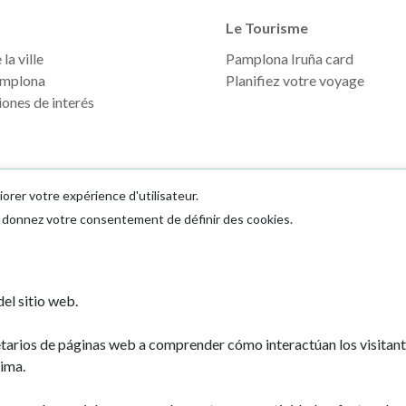
Le Tourisme
la ville
Pamplona Iruña card
mplona
Planifiez votre voyage
ones de interés
iorer votre expérience d'utilisateur.
us donnez votre consentement de définir des cookies.
Ayuntamiento d
el sitio web.
Plaza Consistoria
31001 - Pamplo
etarios de páginas web a comprender cómo interactúan los visitan
948 420 100
ima.
pamplona@pamp