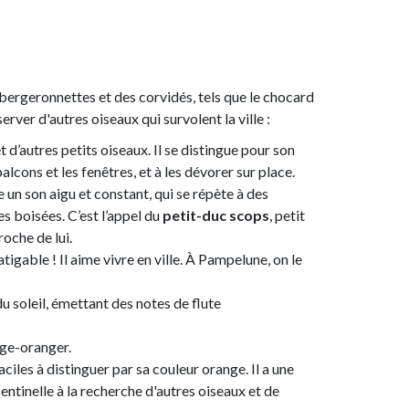
 bergeronnettes et des corvidés, tels que le chocard
erver d'autres oiseaux qui survolent la ville :
 d’autres petits oiseaux. Il se distingue pour son
lcons et les fenêtres, et à les dévorer sur place.
re un son aigu et constant, qui se répète à des
es boisées. C’est l’appel du
petit-duc scops
, petit
roche de lui.
fatigable ! Il aime vivre en ville. À Pampelune, on le
u soleil, émettant des notes de flute
uge-oranger.
aciles à distinguer par sa couleur orange. Il a une
entinelle à la recherche d'autres oiseaux et de