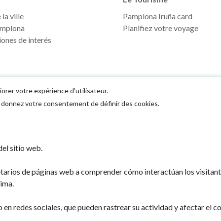
la ville
Pamplona Iruña card
mplona
Planifiez votre voyage
ones de interés
iorer votre expérience d'utilisateur.
us donnez votre consentement de définir des cookies.
Ayuntamiento d
el sitio web.
Plaza Consistoria
31001 - Pamplo
etarios de páginas web a comprender cómo interactúan los visitan
948 420 100
ima.
pamplona@pamp
n redes sociales, que pueden rastrear su actividad y afectar el co