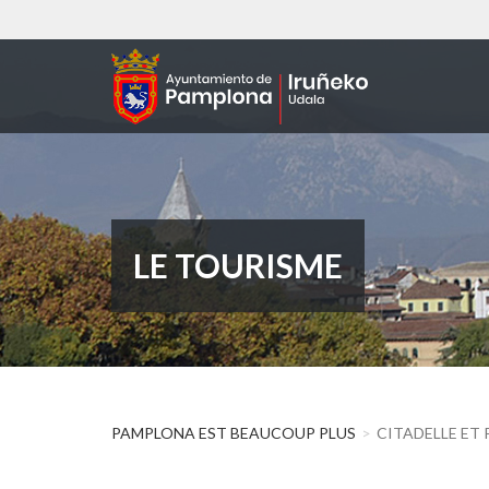
Aller
au
contenu
principal
LE TOURISME
PAMPLONA EST BEAUCOUP PLUS
CITADELLE ET 