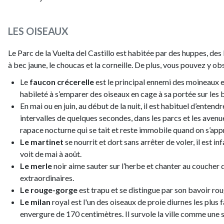
LES OISEAUX
Le Parc de la Vuelta del Castillo est habitée par des huppes, des
à bec jaune, le choucas et la corneille. De plus, vous pouvez y obs
Le
faucon crécerelle
est le principal ennemi des moineaux et
habileté à s’emparer des oiseaux en cage à sa portée sur les ba
En mai ou en juin, au début de la nuit, il est habituel d’entend
intervalles de quelques secondes, dans les parcs et les avenu
rapace nocturne qui se tait et reste immobile quand on s’app
Le martinet
se nourrit et dort sans arrêter de voler, il est in
voit de mai à août.
Le merle
noir aime sauter sur l’herbe et chanter au coucher d
extraordinaires.
Le rouge-gorge
est trapu et se distingue par son bavoir ro
Le milan
royal est l'un des oiseaux de proie diurnes les plus f
envergure de 170 centimètres. Il survole la ville comme une s