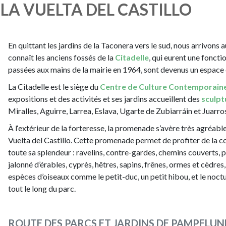
 LA VUELTA DEL CASTILLO
En quittant les jardins de la Taconera vers le sud, nous arrivons 
connaît les anciens fossés de la
Citadelle
, qui eurent une fonctio
passées aux mains de la mairie en 1964, sont devenus un espace cu
La Citadelle est le siège du
Centre de Culture Contemporaine 
expositions et des activités et ses jardins accueillent des
sculpt
Miralles, Aguirre, Larrea, Eslava, Ugarte de Zubiarráin et Juarro
À l‘extérieur de la forteresse, la promenade s’avère très agréabl
Vuelta del Castillo. Cette promenade permet de profiter de la c
toute sa splendeur : ravelins, contre-gardes, chemins couverts, 
jalonné d’érables, cyprès, hêtres, sapins, frênes, ormes et cèdres
espèces d’oiseaux comme le petit-duc, un petit hibou, et le noct
tout le long du parc.
ROUTE DES PARCS ET JARDINS DE PAMPELUN