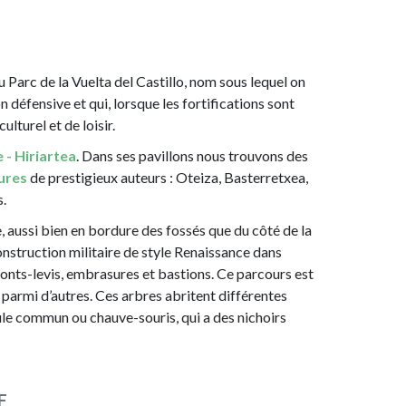
au Parc de la Vuelta del Castillo, nom sous lequel on
n défensive et qui, lorsque les fortifications sont
lturel et de loisir.
- Hiriartea
. Dans ses pavillons nous trouvons des
ures
de prestigieux auteurs : Oteiza, Basterretxea,
s.
e, aussi bien en bordure des fossés que du côté de la
onstruction militaire de style Renaissance dans
ponts-levis, embrasures et bastions. Ce parcours est
, parmi d’autres. Ces arbres abritent différentes
ule commun ou chauve-souris, qui a des nichoirs
E