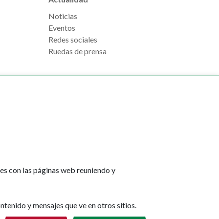
Noticias
Eventos
Redes sociales
Ruedas de prensa
e Pamplona
Footer
Aviso legal
l, s/n
menu
Política de cookies
na
Política de privacidad
tes con las páginas web reuniendo y
Accesibilidad
lona.es
Mapa web
ntenido y mensajes que ve en otros sitios.