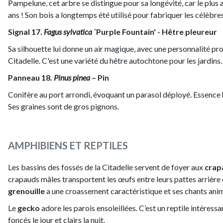
Pampelune, cet arbre se distingue pour sa longévité, car le plus
ans ! Son bois a longtemps été utilisé pour fabriquer les célèbres
Signal 17.
Fagus sylvatica
´Purple Fountain' - Hêtre pleureur
Sa silhouette lui donne un air magique, avec une personnalité prop
Citadelle. C'est une variété du hêtre autochtone pour les jardins.
Panneau 18.
Pinus pinea
– Pin
Conifère au port arrondi, évoquant un parasol déployé. Essence 
Ses graines sont de gros pignons.
AMPHIBIENS ET REPTILES
Les bassins des fossés de la Citadelle servent de foyer aux
crapa
crapauds mâles transportent les œufs entre leurs pattes arrière e
grenouille
a une croassement caractéristique et ses chants anime
Le
gecko
adore les parois ensoleillées. C’est un reptile intéress
foncés le jour et clairs la nuit.