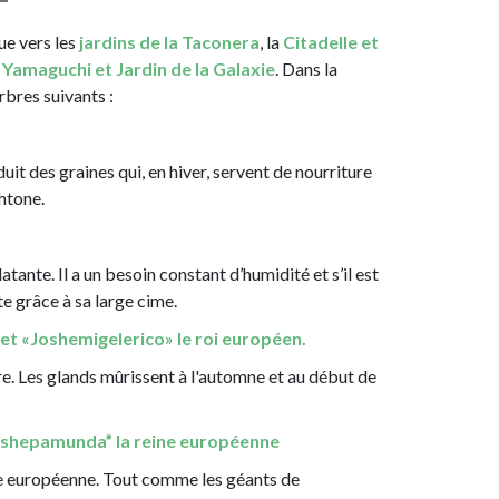
nue vers les
jardins de la Taconera
, la
Citadelle et
 Yamaguchi et Jardin de la Galaxie
. Dans la
arbres suivants :
it des graines qui, en hiver, servent de nourriture
chtone.
tante. Il a un besoin constant d’humidité et s’il est
te grâce à sa large cime.
et «Joshemigelerico» le roi européen.
re. Les glands mûrissent à l'automne et au début de
Joshepamunda” la reine européenne
e européenne. Tout comme les géants de