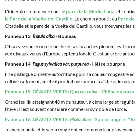
L'itinéraire commence dans le
parc de la Media Luna
, et conti
le Parc de la Vuelta del Castillo
. Le chemin aboutit au
Parc de
Citadelle et le parc de la Vuelta del Castillo, vous trouverez les 
Panneau 13.
Betula alba
- Bouleau
Observez son écorce blanche et ses branches pleureuses. Il produ
aux oiseaux venus d’Europe septentrionale. C'est un arbre auto
Panneau 14.
Fagus sylvatica var. purpurea
- Hêtre pourpre
Il se distingue du hêtre autochtone pour sa couleur rougeâtre écla
cultivé isolément, en été il produit une ombre fraîche et luxurian
Panneau 15. GÉANTS VERTS:
Quercus robur
- Chêne du pays 
Grand feuillu atteignant 40 m de hauteur, à cime large et réguliè
l'hiver. Il est souvent considéré comme un symbole de force.
Panneau 16. GÉANTS VERTS:
Picea abies
- Sapin rouge et “
Joshepamunda et le sapin rouge ont en commun leur provenanc