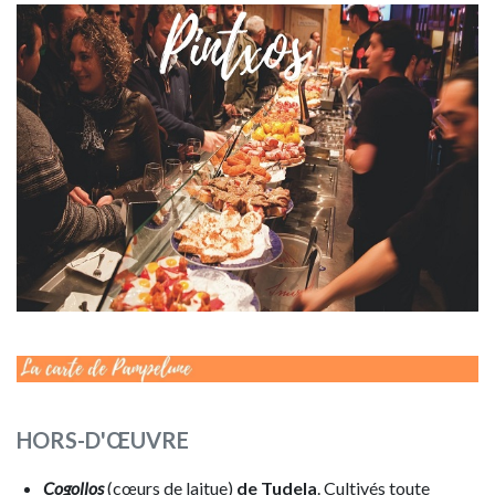
Imagen
Imagen
HORS-D'ŒUVRE
Cogollos
(cœurs de laitue)
de Tudela
. Cultivés toute