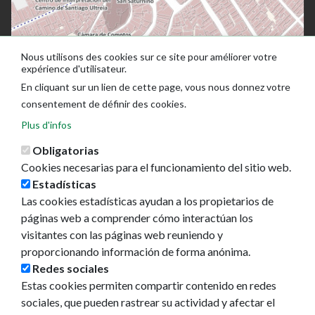
Nous utilisons des cookies sur ce site pour améliorer votre
expérience d'utilisateur.
En cliquant sur un lien de cette page, vous nous donnez votre
consentement de définir des cookies.
Plus d'infos
Obligatorias
Cookies necesarias para el funcionamiento del sitio web.
Estadísticas
Las cookies estadísticas ayudan a los propietarios de
Ayuntamiento de Pamplona
páginas web a comprender cómo interactúan los
Plaza Consistorial, s/n
visitantes con las páginas web reuniendo y
31001 - Pamplona
proporcionando información de forma anónima.
948 420 100
Redes sociales
pamplona@pamplona.es
Estas cookies permiten compartir contenido en redes
sociales, que pueden rastrear su actividad y afectar el
Footer
Aviso legal