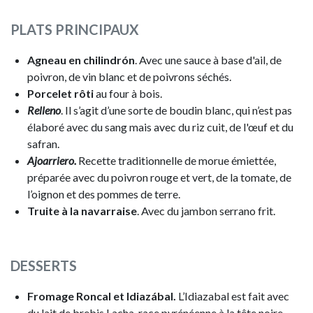
PLATS PRINCIPAUX
Agneau en chilindrón
. Avec une sauce à base d'ail, de
poivron, de vin blanc et de poivrons séchés.
Porcelet rôti
au four à bois.
Relleno
. Il s’agit d’une sorte de boudin blanc, qui n’est pas
élaboré avec du sang mais avec du riz cuit, de l'œuf et du
safran.
Ajoarriero.
Recette traditionnelle de morue émiettée,
préparée avec du poivron rouge et vert, de la tomate, de
l’oignon et des pommes de terre.
Truite à la navarraise
. Avec du jambon serrano frit.
DESSERTS
Fromage Roncal et Idiazábal.
L’Idiazabal est fait avec
du lait de brebis Lacha, race pyrénéenne à la tête noire.