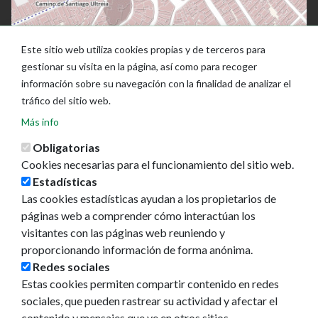
Este sitio web utiliza cookies propias y de terceros para
gestionar su visita en la página, así como para recoger
información sobre su navegación con la finalidad de analizar el
tráfico del sitio web.
Más info
Obligatorias
Cookies necesarias para el funcionamiento del sitio web.
Estadísticas
Las cookies estadísticas ayudan a los propietarios de
Ayuntamiento de Pamplona
páginas web a comprender cómo interactúan los
Plaza Consistorial, s/n
visitantes con las páginas web reuniendo y
31001 - Pamplona
proporcionando información de forma anónima.
948 420 100
Redes sociales
pamplona@pamplona.es
Estas cookies permiten compartir contenido en redes
sociales, que pueden rastrear su actividad y afectar el
Footer
Aviso legal
contenido y mensajes que ve en otros sitios.