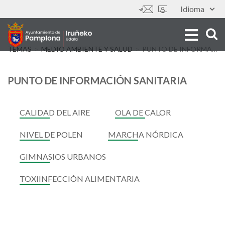
Pasar
Idioma
Tools
al
contenido
principal
TEMAS
MEDIO AMBIENTE Y SALUD
PUNTO DE INFORMACIÓN SANITARIA
PUNTO DE INFORMACIÓN SANITARIA
CALIDAD DEL AIRE
OLA DE CALOR
NIVEL DE POLEN
MARCHA NÓRDICA
GIMNASIOS URBANOS
TOXIINFECCIÓN ALIMENTARIA