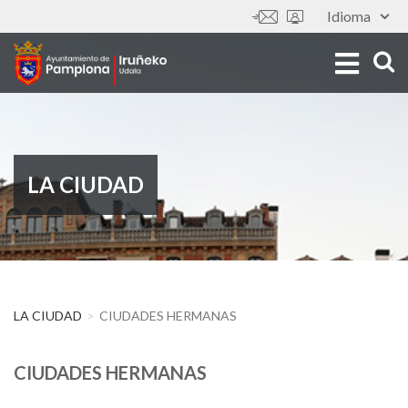
Pasar
Idioma
Tools
al
contenido
principal
LA CIUDAD
LA CIUDAD
CIUDADES HERMANAS
CIUDADES HERMANAS