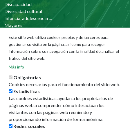
Discapacidad
Diversidad cultural
Infancia, adolescencia y familia
Mayores
Este sitio web utiliza cookies propias y de terceros para
gestionar su visita en la página, así como para recoger
información sobre su navegación con la finalidad de analizar el
Ayuntamiento
tráfico del sitio web.
Áreas municipales
Más info
Memorias municipales
Presupuestos
Obligatorias
Portal del Empleado
Cookies necesarias para el funcionamiento del sitio web.
Estadísticas
La ciudad
Las cookies estadísticas ayudan a los propietarios de
páginas web a comprender cómo interactúan los
Callejero
visitantes con las páginas web reuniendo y
GeoPamplona
proporcionando información de forma anónima.
Direcciones de interés
Redes sociales