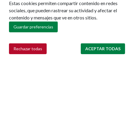
Turismo
Estas cookies permiten compartir contenido en redes
sociales, que pueden rastrear su actividad y afectar el
Descubre Pamplona
contenido y mensajes que ve en otros sitios.
Planifica tu viaje
Guardar preferencias
Actualidad
Noticias
Rechazar todas
ACEPTAR TODAS
Eventos
Retirar consentimiento
Redes sociales
Ruedas de prensa