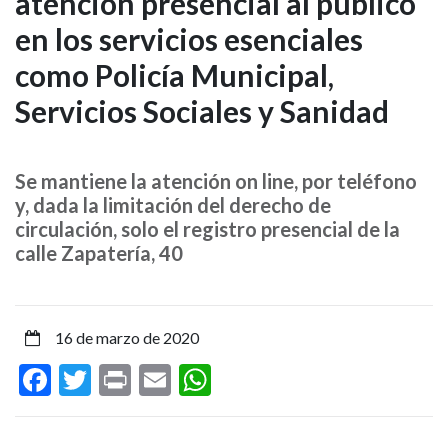
atención presencial al público
Ayuntamiento
en los servicios esenciales
garantiza
como Policía Municipal,
la
Servicios Sociales y Sanidad
atención
presencial
Se mantiene la atención on line, por teléfono
y, dada la limitación del derecho de
al
circulación, solo el registro presencial de la
calle Zapatería, 40
público
en
16 de marzo de 2020
los
Facebook
Twitter
Print
Email
WhatsApp
servicios
esenciales