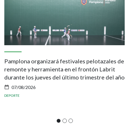
Pamplona organizará festivales pelotazales de
P
remonte y herramienta en el frontón Labrit
g
durante los jueves del último trimestre del año
r
a
07/08/2026
DEPORTE
T