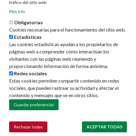
tráfico del sitio web.
Actualidad
Más info
Noticias
Eventos
Obligatorias
Redes sociales
Cookies necesarias para el funcionamiento del sitio web.
Ruedas de prensa
Estadísticas
Las cookies estadísticas ayudan a los propietarios de
páginas web a comprender cómo interactúan los
visitantes con las páginas web reuniendo y
proporcionando información de forma anónima.
Redes sociales
Estas cookies permiten compartir contenido en redes
sociales, que pueden rastrear su actividad y afectar el
contenido y mensajes que ve en otros sitios.
Guardar preferencias
Rechazar todas
ACEPTAR TODAS
Retirar consentimiento