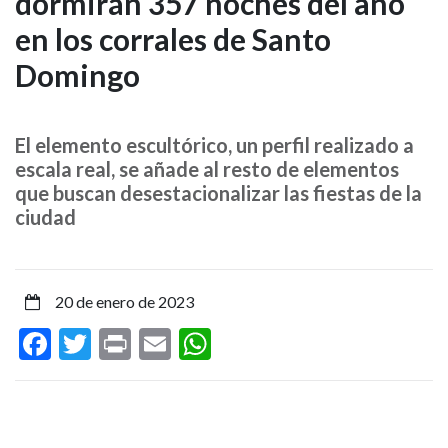
dormirán 357 noches del año
toros
en los corrales de Santo
metálicos
Domingo
dormirán
357
El elemento escultórico, un perfil realizado a
escala real, se añade al resto de elementos
noches
que buscan desestacionalizar las fiestas de la
del
ciudad
año
en
20 de enero de 2023
Facebook
Twitter
Print
Email
WhatsApp
los
corrales
de