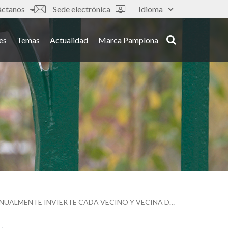
áctanos
Sede electrónica
Idioma
es
Temas
Actualidad
Marca Pamplona
‘7,50 €’, LA EXPOSICIÓN QUE EXPLICA LO QUÉ SE HACE EN EL SUR CON LOS EUROS QUE ANUALMENTE INVIERTE CADA VECINO Y VECINA DE PAMPLONA EN COOPERACIÓN AL DESARROLLO