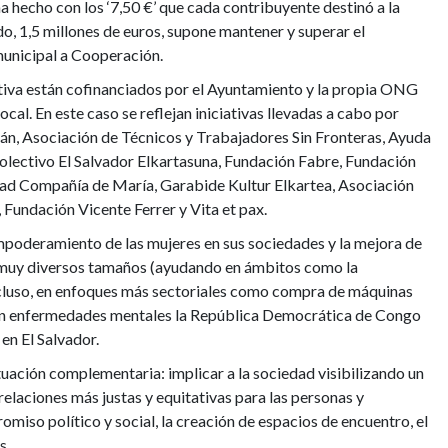
ha hecho con los ‘7,50 €’ que cada contribuyente destinó a la
ido, 1,5 millones de euros, supone mantener y superar el
unicipal a Cooperación.
tiva están cofinanciados por el Ayuntamiento y la propia ONG
ocal. En este caso se reflejan iniciativas llevadas a cabo por
n, Asociación de Técnicos y Trabajadores Sin Fronteras, Ayuda
lectivo El Salvador Elkartasuna, Fundación Fabre, Fundación
idad Compañía de María, Garabide Kultur Elkartea, Asociación
 Fundación Vicente Ferrer y Vita et pax.
empoderamiento de las mujeres en sus sociedades y la mejora de
 muy diversos tamaños (ayudando en ámbitos como la
 incluso, en enfoques más sectoriales como compra de máquinas
con enfermedades mentales la República Democrática de Congo
en El Salvador.
ctuación complementaria: implicar a la sociedad visibilizando un
elaciones más justas y equitativas para las personas y
miso político y social, la creación de espacios de encuentro, el
s.