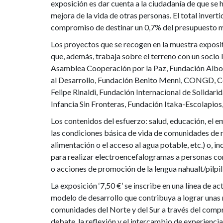
exposición es dar cuenta a la ciudadanía de que se 
mejora de la vida de otras personas. El total invert
compromiso de destinar un 0,7% del presupuesto m
Los proyectos que se recogen en la muestra exposi
que, además, trabaja sobre el terreno con un socio l
Asamblea Cooperación por la Paz, Fundación Alboá
al Desarrollo, Fundación Benito Menni, CONGD, Co
Felipe Rinaldi, Fundación Internacional de Solidar
Infancia Sin Fronteras, Fundación Itaka-Escolapios,
Los contenidos del esfuerzo: salud, educación, el 
las condiciones básica de vida de comunidades de
alimentación o el acceso al agua potable, etc.) o,
para realizar electroencefalogramas a personas 
o acciones de promoción de la lengua nahualt/pilpil 
La exposición ‘7,50 €’ se inscribe en una línea de a
modelo de desarrollo que contribuya a lograr unas r
comunidades del Norte y del Sur a través del compro
debate, la reflexión y el intercambio de experiencia