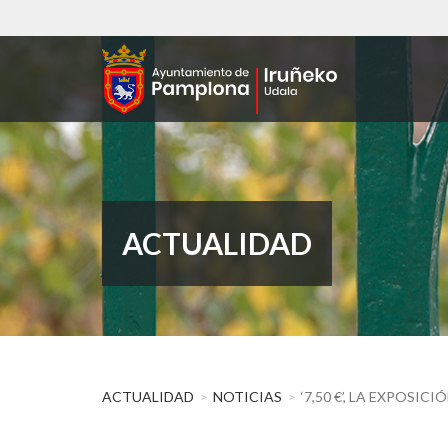
Pasar
al
contenido
principal
ACTUALIDAD
ACTUALIDAD
NOTICIAS