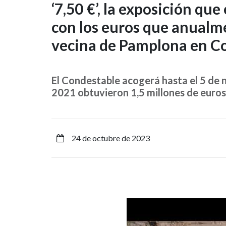
‘7,50
‘7,50 €’, la exposición que
con los euros que anualme
€’,
vecina de Pamplona en Co
la
exposición
El Condestable acogerá hasta el 5 de
que
2021 obtuvieron 1,5 millones de euros
explica
lo
24 de octubre de 2023
qué
se
hace