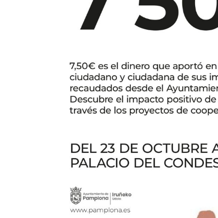
y
vecina
de
Pamplona
en
Cooperación
al
Desarrollo