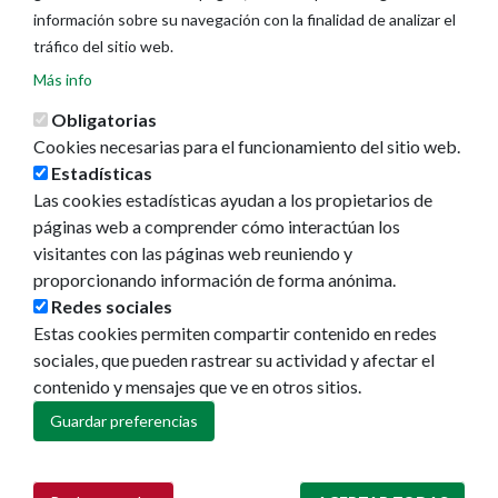
información sobre su navegación con la finalidad de analizar el
tráfico del sitio web.
Más info
Obligatorias
Cookies necesarias para el funcionamiento del sitio web.
Estadísticas
Las cookies estadísticas ayudan a los propietarios de
páginas web a comprender cómo interactúan los
visitantes con las páginas web reuniendo y
proporcionando información de forma anónima.
Ayuntamiento de Pamplona
Redes sociales
Plaza Consistorial, s/n
Estas cookies permiten compartir contenido en redes
31001 - Pamplona
sociales, que pueden rastrear su actividad y afectar el
948 420 100
contenido y mensajes que ve en otros sitios.
pamplona@pamplona.es
Guardar preferencias
Footer
Aviso legal
menu
Política de cookies