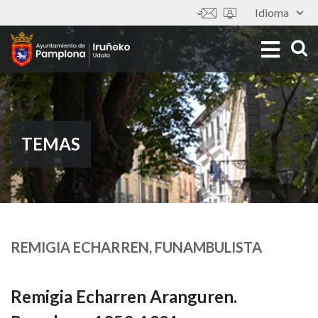
Pasar
Idioma
Tools
al
contenido
principal
TEMAS
REMIGIA ECHARREN, FUNAMBULISTA
Remigia Echarren Aranguren.