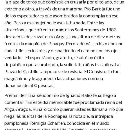
la plaza de toros que consistía en cruzarla por el tejado, de un
extremo a otro, a través de una maroma. Pío Baroja fue uno
de los espectadores que asombrados la contemplaron ese
año. Pero a esa mujer no le asustaba nada. Entre las
atracciones que ofreció durante los Sanfermines de 1883
destacó la de cruzar el río Arga, a una altura de diez metros
frente a la máquina de Pinaquy. Pero, además, lo hizo con unos
canastillos en los pies y deshaciendo el camino con los ojos
vendados. El espectáculo, gratuito, resultó un éxito
de público que, asombrado, la solicitaba años tras años. La
Plaza del Castillo tampoco se le resistía. El Consistorio fue
magnánimo y le agradeció las actuaciones con una
donación de 500 pesetas.
Premin de Iruña, seudónimo de Ignacio Baleztena, llegó a
comentar: “En este día memorable fue proclamada reina del
Arga, Aragoa, Runa, o como quieran ustedes llamar al río que
riega las huertas de la Rochapea, la notable, la intrépida
pamplonesa, Remigia Echarren, conocida en el mundo
circense (…) por el alias de Mlle. Agustini”. La prensa local