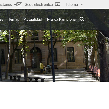
áctanos
Sede electrónica
Idioma
es
Temas
Actualidad
Marca Pamplona