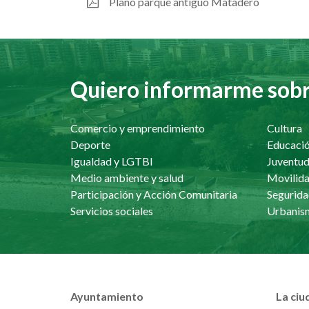
Plano parque antiguo Matadero
Quiero informarme sobre
Comercio y emprendimiento
Cultura
Deporte
Educaci
Igualdad y LGTBI
Juventu
Medio ambiente y salud
Movilida
Participación y Acción Comunitaria
Segurida
Servicios sociales
Ayuntamiento
La ciu