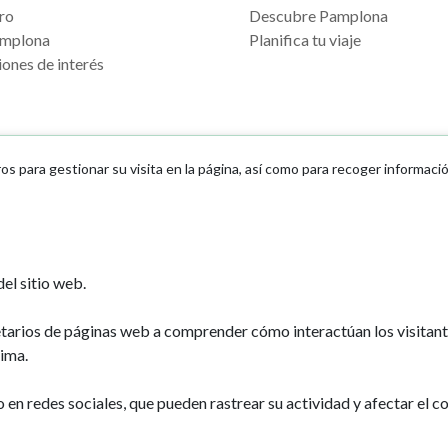
ro
Descubre Pamplona
mplona
Planifica tu viaje
ones de interés
ros para gestionar su visita en la página, así como para recoger informaci
Ayuntamiento d
el sitio web.
Plaza Consistoria
31001 - Pamplo
etarios de páginas web a comprender cómo interactúan los visitan
948 420 100
ima.
pamplona@pamp
n redes sociales, que pueden rastrear su actividad y afectar el co