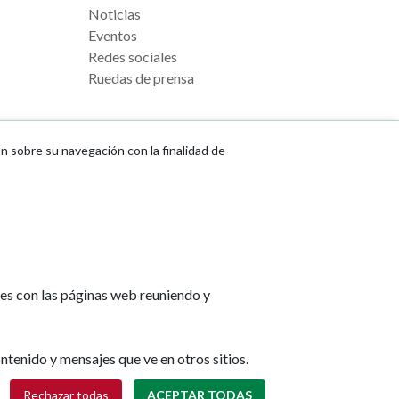
Noticias
Eventos
Redes sociales
Ruedas de prensa
ón sobre su navegación con la finalidad de
e Pamplona
Footer
Aviso legal
l, s/n
menu
Política de cookies
na
Política de privacidad
tes con las páginas web reuniendo y
Accesibilidad
lona.es
Mapa web
ntenido y mensajes que ve en otros sitios.
Retirar consentimiento
Rechazar todas
ACEPTAR TODAS