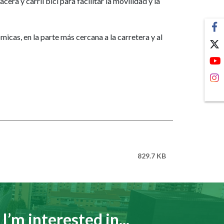
ra y carril bici para facilitar la movilidad y la
cas, en la parte más cercana a la carretera y al
829.7 KB
I’m interested in...