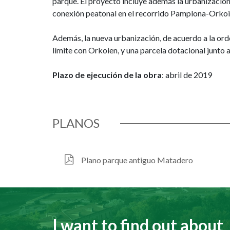
parque. El proyecto incluye además la urbanización d
conexión peatonal en el recorrido Pamplona-Orkoi
Además, la nueva urbanización, de acuerdo a la orde
límite con Orkoien, y una parcela dotacional junto a
Plazo de ejecución de la obra
: abril de 2019
PLANOS
Plano parque antiguo Matadero
I want to find out about