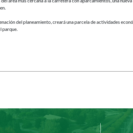
el área más cercana a la carretera con aparcamientos, una nueva ace
en.
nación del planeamiento, creará una parcela de actividades económi
l parque.