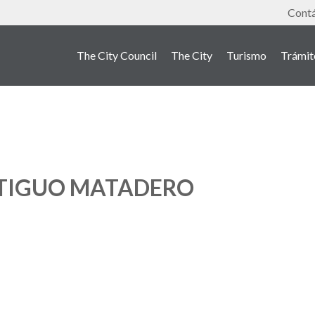
Tools
Cont
The City Council
The City
Turismo
Trámit
NTIGUO MATADERO