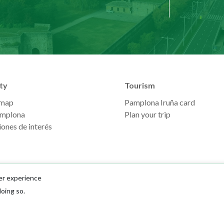
ty
Tourism
 map
Pamplona Iruña card
mplona
Plan your trip
ones de interés
er experience
doing so.