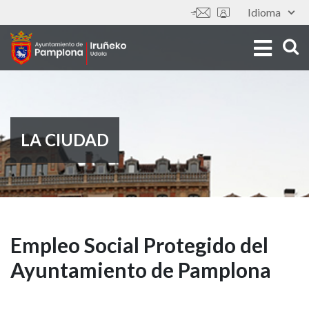
Pasar
Idioma
Tools
al
contenido
principal
LA CIUDAD
Empleo
Empleo Social Protegido del
Ayuntamiento de Pamplona
Social
Protegido