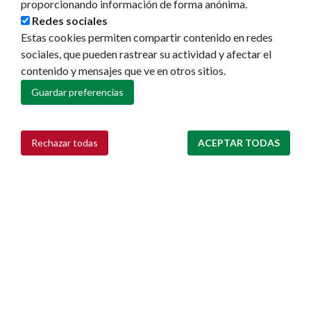
proporcionando información de forma anónima.
Redes sociales
Estas cookies permiten compartir contenido en redes
sociales, que pueden rastrear su actividad y afectar el
contenido y mensajes que ve en otros sitios.
Guardar preferencias
Ayuntamiento de Pamplona
Plaza Consistorial, s/n
31001 - Pamplona
Rechazar todas
ACEPTAR TODAS
Retirar consentimiento
948 420 100
pamplona@pamplona.es
Footer
Aviso legal
menu
Política de cookies
Política de privacidad
Accesibilidad
Mapa web