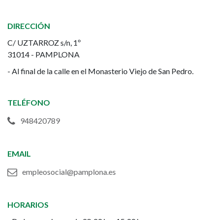
del
DIRECCIÓN
Ayuntamiento
C/ UZTARROZ s/n, 1º
de
31014 - PAMPLONA
- Al final de la calle en el Monasterio Viejo de San Pedro.
Pamplona
TELÉFONO
948420789
EMAIL
empleosocial@pamplona.es
HORARIOS