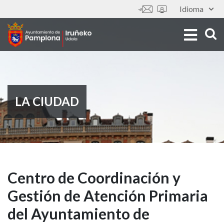
Pasar
Idioma
Tools
al
contenido
principal
LA CIUDAD
Centro
Centro de Coordinación y
Gestión de Atención Primaria
de
del Ayuntamiento de
Coordinación