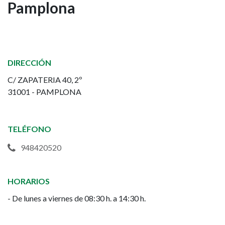
Pamplona
y
Gestión
de
DIRECCIÓN
Atención
C/ ZAPATERIA 40, 2º
31001 - PAMPLONA
Primaria
del
TELÉFONO
Ayuntamiento
948420520
de
HORARIOS
Pamplona
- De lunes a viernes de 08:30 h. a 14:30 h.