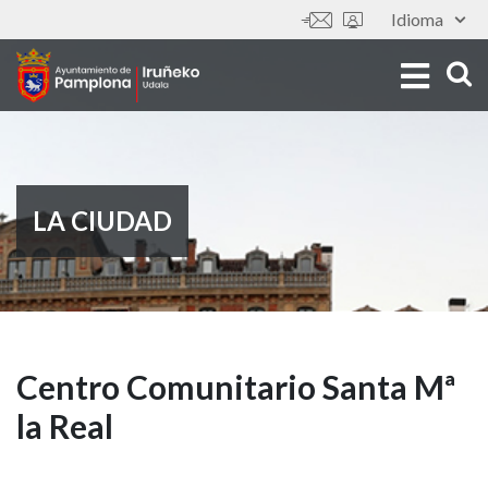
Pasar
Idioma
Tools
al
contenido
principal
LA CIUDAD
Centro
Centro Comunitario Santa Mª
la Real
Comunitario
Santa