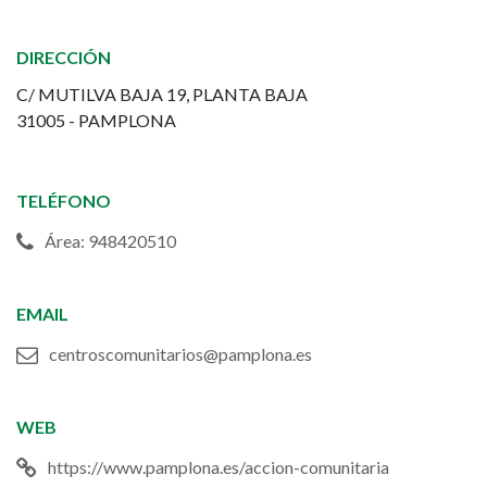
Mª
DIRECCIÓN
la
C/ MUTILVA BAJA 19, PLANTA BAJA
Real
31005 - PAMPLONA
TELÉFONO
Área: 948420510
EMAIL
centroscomunitarios@pamplona.es
WEB
https://www.pamplona.es/accion-comunitaria