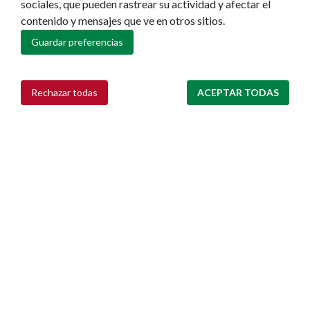
sociales, que pueden rastrear su actividad y afectar el
contenido y mensajes que ve en otros sitios.
Guardar preferencias
Rechazar todas
ACEPTAR TODAS
Retirar consentimiento
Ayuntamiento de Pamplona
Plaza Consistorial, s/n
31001 - Pamplona
948 420 100
pamplona@pamplona.es