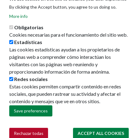
By clicking the Accept button, you agree to us doing so.
More info
Obligatorias
Cookies necesarias para el funcionamiento del sitio web.
Estadísticas
Las cookies estadísticas ayudan a los propietarios de
páginas web a comprender cómo interactúan los
visitantes con las páginas web reuniendo y
proporcionando información de forma anónima.
Redes sociales
Ayuntamiento de Pamplona
Estas cookies permiten compartir contenido en redes
Plaza Consistorial, s/n
sociales, que pueden rastrear su actividad y afectar el
31001 - Pamplona
contenido y mensajes que ve en otros sitios.
948 420 100
Save preferences
pamplona@pamplona.es
Footer
Aviso legal
Rechazar todas
ACCEPT ALL COOKIES
Withdraw consent
menu
Política de cookies