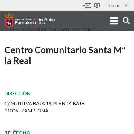
Skip
Idioma
Tools
to
main
content
CENTRO COMUNITARIO SANTA Mª LA REAL
Centro
Centro Comunitario Santa Mª
la Real
Comunitario
Santa
Mª
DIRECCIÓN
la
C/ MUTILVA BAJA 19, PLANTA BAJA
31005 - PAMPLONA
Real
TELÉFONO