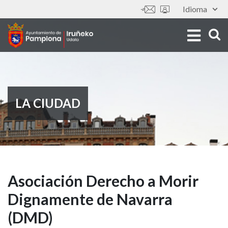
Pasar
Idioma
Tools
al
contenido
principal
LA CIUDAD
Asociación
Asociación Derecho a Morir
Dignamente de Navarra
Derecho
(DMD)
a