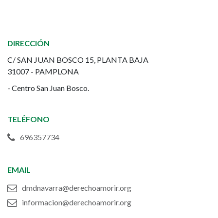
Morir
Dignamente
DIRECCIÓN
de
C/ SAN JUAN BOSCO 15, PLANTA BAJA
31007 - PAMPLONA
Navarra
- Centro San Juan Bosco.
(DMD)
TELÉFONO
696357734
EMAIL
dmdnavarra@derechoamorir.org
informacion@derechoamorir.org