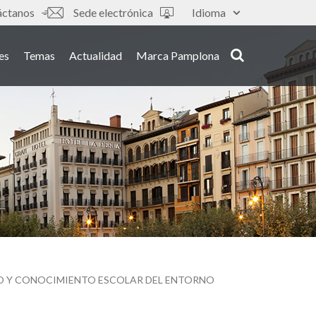
áctanos
Sede electrónica
Idioma
es
Temas
Actualidad
Marca Pamplona
O Y CONOCIMIENTO ESCOLAR DEL ENTORNO