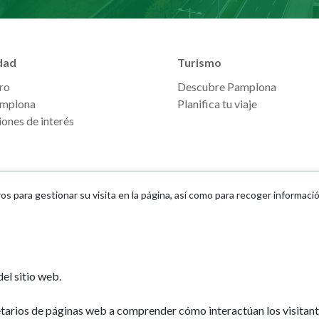
dad
Turismo
ro
Descubre Pamplona
mplona
Planifica tu viaje
ones de interés
ros para gestionar su visita en la página, así como para recoger informaci
Ayuntamiento d
el sitio web.
Plaza Consistoria
31001 - Pamplo
etarios de páginas web a comprender cómo interactúan los visitan