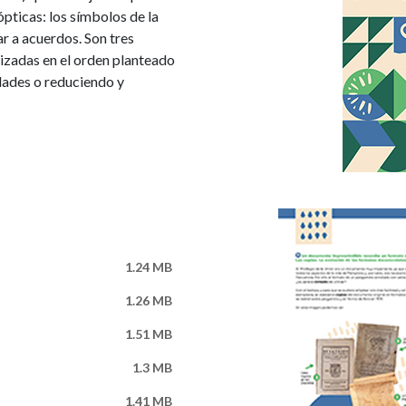
ópticas: los símbolos de la
r a acuerdos. Son tres
lizadas en el orden planteado
dades o reduciendo y
Imagen
1.24 MB
1.26 MB
1.51 MB
1.3 MB
1.41 MB