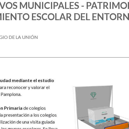
OS MUNICIPALES - PATRIMO
MIENTO ESCOLAR DEL ENTOR
EGIO DE LA UNIÓN
Imagen
iudad mediante el estudio
ara reconocer y valorar el
e Pamplona.
ón Primaria
de colegios
a presentación a los colegios
lización de una visita guiada
os grupos escolares. Se lleva