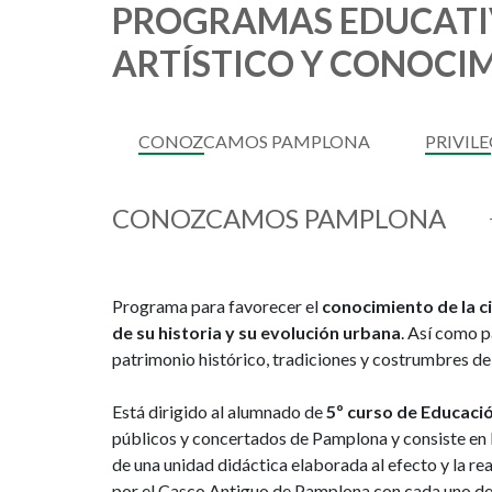
PROGRAMAS EDUCATIV
ARTÍSTICO Y CONOCI
CONOZCAMOS PAMPLONA
PRIVIL
CONOZCAMOS PAMPLONA
Programa para favorecer el
conocimiento de la c
de su historia y su evolución urbana
. Así como p
patrimonio histórico, tradiciones y costrumbres d
Está dirigido al alumnado de
5º curso de Educaci
públicos y concertados de Pamplona y consiste en l
de una unidad didáctica elaborada al efecto y la rea
por el Casco Antiguo de Pamplona con cada uno de l