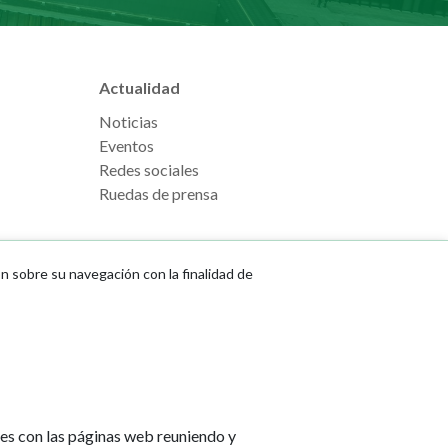
Actualidad
Noticias
Eventos
Redes sociales
Ruedas de prensa
ón sobre su navegación con la finalidad de
e Pamplona
Footer
Aviso legal
l, s/n
menu
Política de cookies
na
Política de privacidad
tes con las páginas web reuniendo y