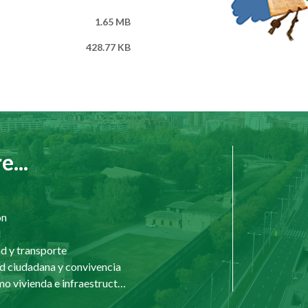
1.65 MB
428.77 KB
...
ón
d
d y transporte
d ciudadana y convivencia
Urbanismo vivienda e infraestructuras