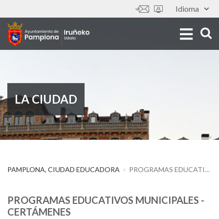
Pasar
Idioma
Tools
al
contenido
principal
LA CIUDAD
PAMPLONA, CIUDAD EDUCADORA
PROGRAMAS EDUCATIVOS MUNICIPALES - CERTÁMENES
PROGRAMAS EDUCATIVOS MUNICIPALES -
CERTÁMENES