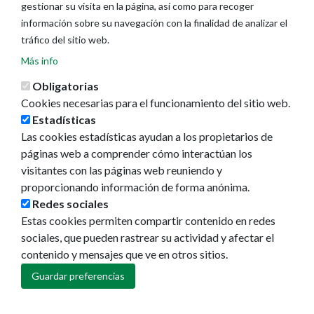
gestionar su visita en la página, así como para recoger
información sobre su navegación con la finalidad de analizar el
tráfico del sitio web.
Más info
Obligatorias
Cookies necesarias para el funcionamiento del sitio web.
Estadísticas
Las cookies estadísticas ayudan a los propietarios de
Ayuntamiento de Pamplona
páginas web a comprender cómo interactúan los
Plaza Consistorial, s/n
visitantes con las páginas web reuniendo y
31001 - Pamplona
proporcionando información de forma anónima.
948 420 100
Redes sociales
pamplona@pamplona.es
Estas cookies permiten compartir contenido en redes
sociales, que pueden rastrear su actividad y afectar el
Footer
Aviso legal
contenido y mensajes que ve en otros sitios.
menu
Política de cookies
Política de privacidad
Guardar preferencias
Accesibilidad
Mapa web