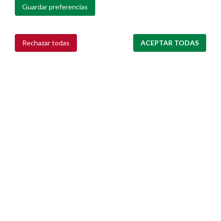
Guardar preferencias
Rechazar todas
ACEPTAR TODAS
Retirar consentimiento
Ayuntamiento de Pamplona
Plaza Consistorial, s/n
31001 - Pamplona
948 420 100
pamplona@pamplona.es