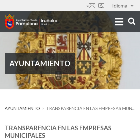
Pasar
Idioma
Tools
al
contenido
principal
AYUNTAMIENTO
AYUNTAMIENTO
TRANSPARENCIA EN LAS EMPRESAS MUNICIPALES
TRANSPARENCIA EN LAS EMPRESAS
MUNICIPALES