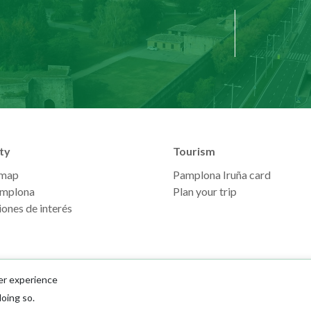
ty
Tourism
 map
Pamplona Iruña card
mplona
Plan your trip
ones de interés
er experience
doing so.