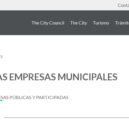
Tools
Cont
The City Council
The City
Turismo
Trámit
ES
AS EMPRESAS MUNICIPALES
SAS PÚBLICAS Y PARTICIPADAS