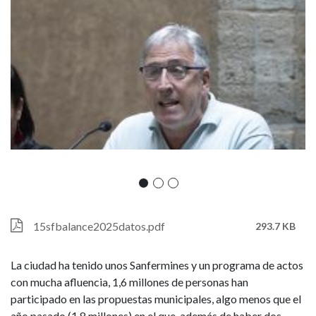
en
fin
de
semana
y
por
la
meteorología
Archivo
15sfbalance2025datos.pdf
293.7 KB
La ciudad ha tenido unos Sanfermines y un programa de actos
con mucha afluencia, 1,6 millones de personas han
participado en las propuestas municipales, algo menos que el
año pasado (1,8 millones) en el que, además de haber dos