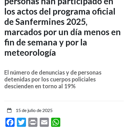
personas han participado en
de
los actos del programa oficial
1,6
de Sanfermines 2025,
millones
marcados por un día menos en
de
fin de semana y por la
personas
meteorología
han
El número de denuncias y de personas
participado
detenidas por los cuerpos policiales
descienden en torno al 19%
en
los
15 de julio de 2025
actos
Facebook
Twitter
Print
Email
WhatsApp
del