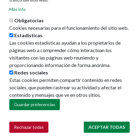
Medio ambiente y salud
Movilidad y transporte
Más info
Participación y Acción Comunitaria
Obligatorias
Seguridad ciudadana y convivencia
Cookies necesarias para el funcionamiento del sitio web.
Servicios sociales
Estadísticas
Urbanismo vivienda e infraestructuras
Las cookies estadísticas ayudan a los propietarios de
páginas web a comprender cómo interactúan los
Me
visitantes con las páginas web reuniendo y
proporcionando información de forma anónima.
interesa...
Redes sociales
Estas cookies permiten compartir contenido en redes
sociales, que pueden rastrear su actividad y afectar el
Asociaciones
contenido y mensajes que ve en otros sitios.
Cultura
Discapacidad
Guardar preferencias
Diversidad cultural
Infancia, adolescencia y familia
Mayores
Rechazar todas
ACEPTAR TODAS
Retirar consentimiento