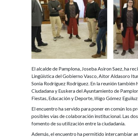
Cultura
y
Política
Lingüística,
y
la
El alcalde de Pamplona, Joseba Asiron Saez, ha reci
Lingüística del Gobierno Vasco, Aitor Aldasoro Itur
directora
Sonia Rodríguez Rodríguez. En la reunión también h
de
Ciudadana y Euskera del Ayuntamiento de Pamplona
Fiestas, Educación y Deporte, Iñigo Gómez Eguiluz
Investigación
El encuentro ha servido para poner en común los pro
Lingüística
posibles vías de colaboración institucional. Las dos
fomento de su utilización entre la ciudadanía.
y
Además, el encuentro ha permitido intercambiar anál