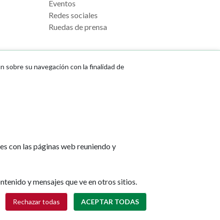
Eventos
Redes sociales
Ruedas de prensa
ón sobre su navegación con la finalidad de
e Pamplona
Footer
Aviso legal
l, s/n
menu
Política de cookies
na
Política de privacidad
tes con las páginas web reuniendo y
Accesibilidad
lona.es
Mapa web
ntenido y mensajes que ve en otros sitios.
Retirar consentimiento
Rechazar todas
ACEPTAR TODAS