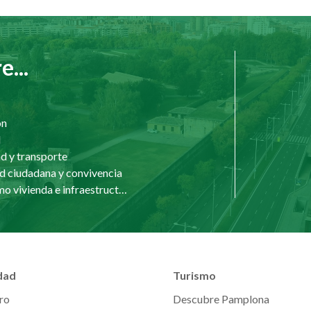
...
ón
d
d y transporte
d ciudadana y convivencia
Urbanismo vivienda e infraestructuras
dad
Turismo
ro
Descubre Pamplona