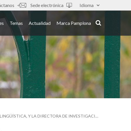
áctanos
Sede electrónica
Idioma
es
Temas
Actualidad
Marca Pamplona
EL ALCALDE DE PAMPLONA SE REÚNE CON EL VICECONSEJERO DE CULTURA Y POLÍTICA LINGÜÍSTICA, Y LA DIRECTORA DE INVESTIGACIÓN LINGÜÍSTICA Y COORDINACIÓN DEL GOBIERNO VASCO