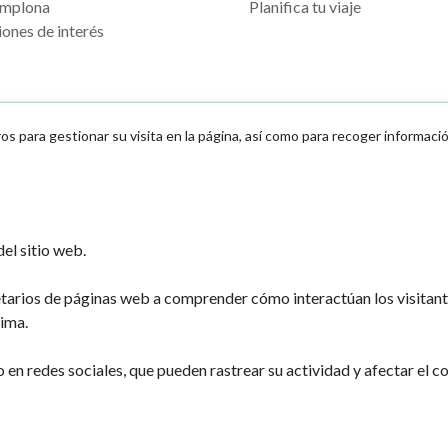
mplona
Planifica tu viaje
ones de interés
ros para gestionar su visita en la página, así como para recoger informaci
Ayuntamiento d
el sitio web.
Plaza Consistoria
31001 - Pamplo
etarios de páginas web a comprender cómo interactúan los visitan
948 420 100
ima.
pamplona@pamp
n redes sociales, que pueden rastrear su actividad y afectar el co