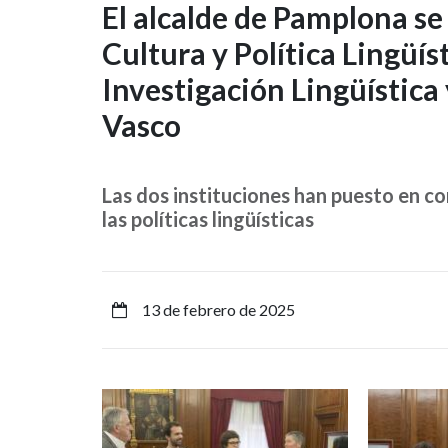
El
El alcalde de Pamplona se
Cultura y Política Lingüíst
alcalde
Investigación Lingüística
de
Vasco
Pamplona
se
Las dos instituciones han puesto en c
las políticas lingüísticas
reúne
con
el
13 de febrero de 2025
viceconsejero
de
Imagen
Imagen