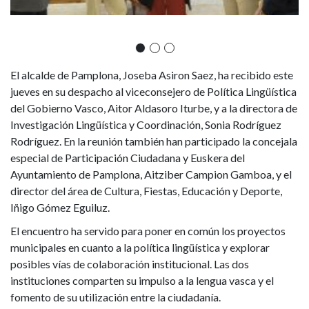
de
Investigación
Lingüística
El alcalde de Pamplona, Joseba Asiron Saez, ha recibido este
y
jueves en su despacho al viceconsejero de Política Lingüística
del Gobierno Vasco, Aitor Aldasoro Iturbe, y a la directora de
Coordinación
Investigación Lingüística y Coordinación, Sonia Rodríguez
Rodríguez. En la reunión también han participado la concejala
del
especial de Participación Ciudadana y Euskera del
Gobierno
Ayuntamiento de Pamplona, Aitziber Campion Gamboa, y el
director del área de Cultura, Fiestas, Educación y Deporte,
Vasco
Iñigo Gómez Eguiluz.
El encuentro ha servido para poner en común los proyectos
municipales en cuanto a la política lingüística y explorar
posibles vías de colaboración institucional. Las dos
instituciones comparten su impulso a la lengua vasca y el
fomento de su utilización entre la ciudadanía.