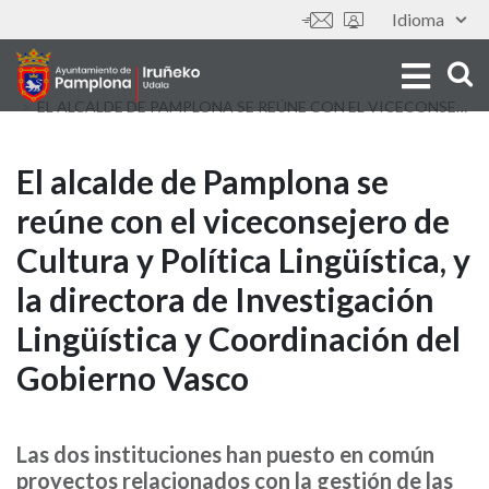
Skip
Idioma
Tools
to
main
content
EL ALCALDE DE PAMPLONA SE REÚNE CON EL VICECONSEJERO DE CULTURA Y POLÍTICA LINGÜÍSTICA, Y LA DIRECTORA DE INVESTIGACIÓN LINGÜÍSTICA Y COORDINACIÓN DEL GOBIERNO VASCO
El
El alcalde de Pamplona se
reúne con el viceconsejero de
alcalde
Cultura y Política Lingüística, y
de
la directora de Investigación
Pamplona
Lingüística y Coordinación del
se
Gobierno Vasco
reúne
con
Las dos instituciones han puesto en común
proyectos relacionados con la gestión de las