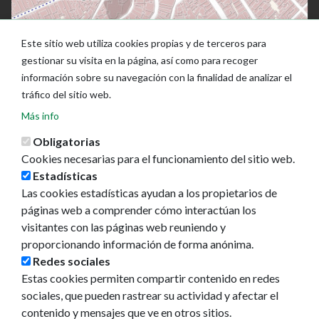
Este sitio web utiliza cookies propias y de terceros para
gestionar su visita en la página, así como para recoger
información sobre su navegación con la finalidad de analizar el
tráfico del sitio web.
Más info
Obligatorias
Cookies necesarias para el funcionamiento del sitio web.
Estadísticas
Las cookies estadísticas ayudan a los propietarios de
Ayuntamiento de Pamplona
páginas web a comprender cómo interactúan los
Plaza Consistorial, s/n
visitantes con las páginas web reuniendo y
31001 - Pamplona
proporcionando información de forma anónima.
948 420 100
Redes sociales
pamplona@pamplona.es
Estas cookies permiten compartir contenido en redes
sociales, que pueden rastrear su actividad y afectar el
Footer
Aviso legal
contenido y mensajes que ve en otros sitios.
menu
Política de cookies