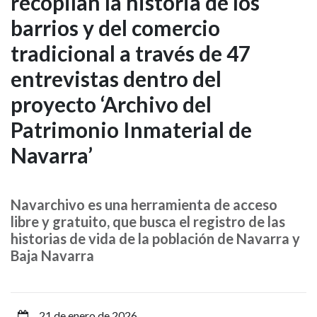
recopilan la historia de los
y
barrios y del comercio
UPNA
tradicional a través de 47
recopilan
entrevistas dentro del
la
proyecto ‘Archivo del
historia
Patrimonio Inmaterial de
Navarra’
de
los
Navarchivo es una herramienta de acceso
barrios
libre y gratuito, que busca el registro de las
historias de vida de la población de Navarra y
y
Baja Navarra
del
comercio
21 de enero de 2026