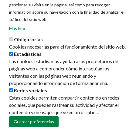
gestionar su visita en la página, así como para recoger
información sobre su navegación con la finalidad de analizar el
tráfico del sitio web.
Más info
Obligatorias
Cookies necesarias para el funcionamiento del sitio web.
Estadísticas
Las cookies estadísticas ayudan a los propietarios de
Ayuntamiento de Pamplona
páginas web a comprender cómo interactúan los
Plaza Consistorial, s/n
visitantes con las páginas web reuniendo y
31001 - Pamplona
proporcionando información de forma anónima.
948 420 100
Redes sociales
pamplona@pamplona.es
Estas cookies permiten compartir contenido en redes
sociales, que pueden rastrear su actividad y afectar el
Footer
Aviso legal
contenido y mensajes que ve en otros sitios.
menu
Política de cookies
Política de privacidad
Guardar preferencias
Accesibilidad