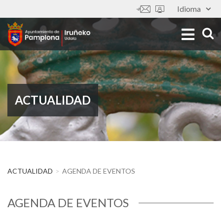
Pasar
Idioma
Tools
al
contenido
principal
ACTUALIDAD
ACTUALIDAD
AGENDA DE EVENTOS
Agenda
AGENDA DE EVENTOS