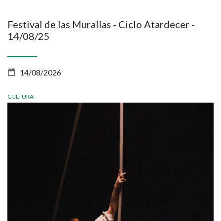
de
eventos
Festival de las Murallas - Ciclo Atardecer -
14/08/25
14/08/2026
CULTURA
Imagen