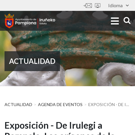
Pasar
Idioma
Tools
al
contenido
principal
ACTUALIDAD
ACTUALIDAD
AGENDA DE EVENTOS
EXPOSICIÓN - DE IRULEGI A POMPELO. LOS ORÍGENES DE LA CIUDAD - CIVIVOX POMPELO
Exposición
Exposición - De Irulegi a