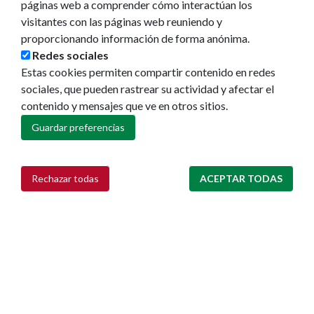
páginas web a comprender cómo interactúan los
visitantes con las páginas web reuniendo y
proporcionando información de forma anónima.
Redes sociales
Estas cookies permiten compartir contenido en redes
sociales, que pueden rastrear su actividad y afectar el
contenido y mensajes que ve en otros sitios.
Ayuntamiento de Pamplona
Guardar preferencias
Plaza Consistorial, s/n
31001 - Pamplona
948 420 100
Rechazar todas
ACEPTAR TODAS
Retirar consentimiento
pamplona@pamplona.es
Footer
Aviso legal
menu
Política de cookies
Política de privacidad
Accesibilidad
Mapa web