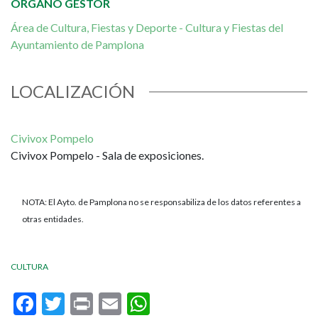
ÓRGANO GESTOR
Civivox
Área de Cultura, Fiestas y Deporte - Cultura y Fiestas del
Ayuntamiento de Pamplona
Pompelo
LOCALIZACIÓN
Civivox Pompelo
Civivox Pompelo - Sala de exposiciones.
NOTA: El Ayto. de Pamplona no se responsabiliza de los datos referentes a
otras entidades.
CULTURA
Facebook
Twitter
Print
Email
WhatsApp