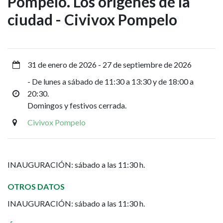
Pompelo. Los orígenes de la
-
ciudad - Civivox Pompelo
De
Irulegi
a
31 de enero de 2026
-
27 de septiembre de 2026
- De lunes a sábado de 11:30 a 13:30 y de 18:00 a
Pompelo.
20:30.
Domingos y festivos cerrada.
Los
Civivox Pompelo
orígenes
de
INAUGURACIÓN: sábado a las 11:30 h.
la
OTROS DATOS
ciudad
INAUGURACIÓN: sábado a las 11:30 h.
-