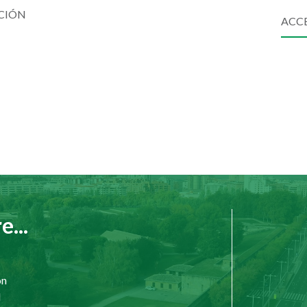
PCIÓN
ACCE
...
ón
d