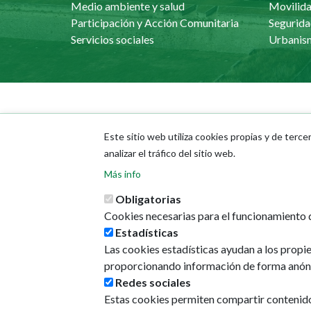
Medio ambiente y salud
Movilida
Participación y Acción Comunitaria
Segurida
Servicios sociales
Ayuntamiento
La ciu
Este sitio web utiliza cookies propias y de terce
Áreas municipales
Calleje
analizar el tráfico del sitio web.
Memorias municipales
GeoPa
Más info
Presupuestos
Direcci
Portal del Empleado
Obligatorias
Cookies necesarias para el funcionamiento d
Estadísticas
Las cookies estadísticas ayudan a los propi
proporcionando información de forma anón
Redes sociales
Estas cookies permiten compartir contenido e