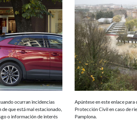
cuando ocurran incidencias
Apúntese en este enlace para 
n de que está mal estacionado,
Protección Civil en caso de ri
esgo o información de interés
Pamplona.