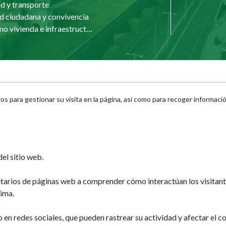
d y transporte
d ciudadana y convivencia
Urbanismo vivienda e infraestructuras
dad
Turismo
ros para gestionar su visita en la página, así como para recoger informaci
ro
Descubre Pamplona
mplona
Planifica tu viaje
ones de interés
el sitio web.
etarios de páginas web a comprender cómo interactúan los visitan
ima.
n redes sociales, que pueden rastrear su actividad y afectar el co