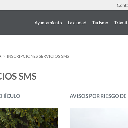
Tools
Cont
Ayuntamiento
La ciudad
Turismo
Trámit
A
INSCRIPCIONES SERVICIOS SMS
CIOS SMS
EHÍCULO
AVISOS POR RIESGO D