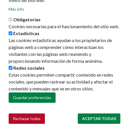
tráfico del sitio web.
Más info
Obligatorias
Cookies necesarias para el funcionamiento del sitio web.
Estadísticas
Las cookies estadísticas ayudan a los propietarios de
Ayuntamiento de Pamplona
páginas web a comprender cómo interactúan los
Plaza Consistorial, s/n
visitantes con las páginas web reuniendo y
31001 - Pamplona
proporcionando información de forma anónima.
948 420 100
Redes sociales
pamplona@pamplona.es
Estas cookies permiten compartir contenido en redes
sociales, que pueden rastrear su actividad y afectar el
Footer
Aviso legal
contenido y mensajes que ve en otros sitios.
menu
Política de cookies
Política de privacidad
Guardar preferencias
Accesibilidad
Mapa web
Rechazar todas
ACEPTAR TODAS
Retirar consentimiento