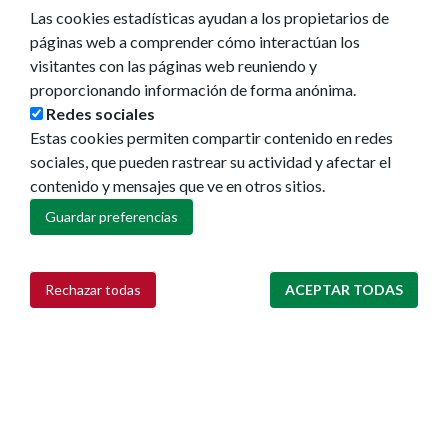
Las cookies estadísticas ayudan a los propietarios de
Ayuntamiento
páginas web a comprender cómo interactúan los
Áreas municipales
visitantes con las páginas web reuniendo y
Memorias municipales
proporcionando información de forma anónima.
Presupuestos
Redes sociales
Portal del Empleado
Estas cookies permiten compartir contenido en redes
sociales, que pueden rastrear su actividad y afectar el
La ciudad
contenido y mensajes que ve en otros sitios.
Callejero
Guardar preferencias
GeoPamplona
Direcciones de interés
Rechazar todas
ACEPTAR TODAS
Turismo
Retirar consentimiento
Descubre Pamplona
Planifica tu viaje
Actualidad
Noticias