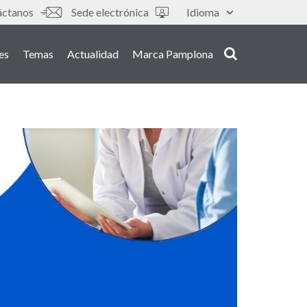
áctanos
Sede electrónica
Idioma
es
Temas
Actualidad
Marca Pamplona