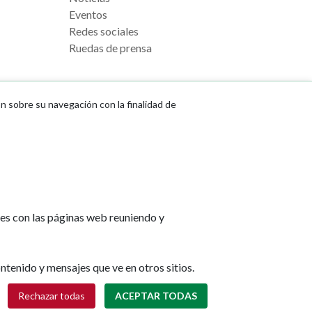
Eventos
Redes sociales
Ruedas de prensa
ón sobre su navegación con la finalidad de
e Pamplona
Footer
Aviso legal
l, s/n
menu
Política de cookies
na
Política de privacidad
tes con las páginas web reuniendo y
Accesibilidad
lona.es
Mapa web
ntenido y mensajes que ve en otros sitios.
Retirar consentimiento
Rechazar todas
ACEPTAR TODAS