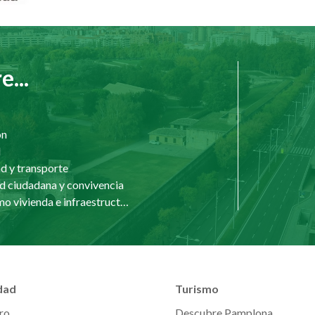
...
ón
d
d y transporte
d ciudadana y convivencia
Urbanismo vivienda e infraestructuras
dad
Turismo
ro
Descubre Pamplona