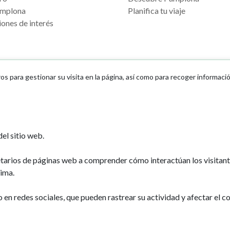
mplona
Planifica tu viaje
ones de interés
ros para gestionar su visita en la página, así como para recoger informaci
Ayuntamiento d
el sitio web.
Plaza Consistoria
31001 - Pamplo
etarios de páginas web a comprender cómo interactúan los visitan
948 420 100
ima.
pamplona@pamp
n redes sociales, que pueden rastrear su actividad y afectar el co