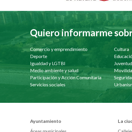
Quiero informarme sobre
Comercio y emprendimiento
Cultura
Deporte
Educaci
Igualdad y LGTBI
Juventu
Medio ambiente y salud
Movilida
Participación y Acción Comunitaria
Segurida
Servicios sociales
Ayuntamiento
La ciu
Áreas municipales
Calleje