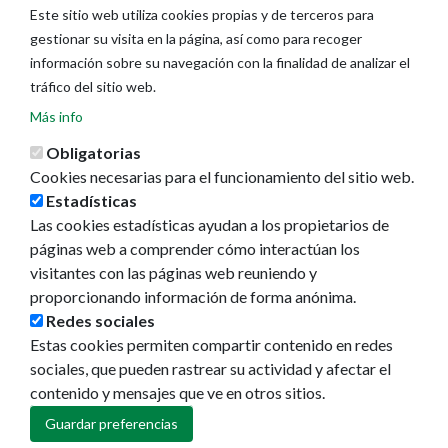
Mayores
Este sitio web utiliza cookies propias y de terceros para
gestionar su visita en la página, así como para recoger
información sobre su navegación con la finalidad de analizar el
tráfico del sitio web.
Ayuntamiento
Más info
Áreas municipales
Obligatorias
Memorias municipales
Cookies necesarias para el funcionamiento del sitio web.
Presupuestos
Estadísticas
Portal del Empleado
Las cookies estadísticas ayudan a los propietarios de
La ciudad
páginas web a comprender cómo interactúan los
visitantes con las páginas web reuniendo y
Callejero
proporcionando información de forma anónima.
GeoPamplona
Redes sociales
Direcciones de interés
Estas cookies permiten compartir contenido en redes
sociales, que pueden rastrear su actividad y afectar el
Turismo
contenido y mensajes que ve en otros sitios.
Descubre Pamplona
Guardar preferencias
Planifica tu viaje