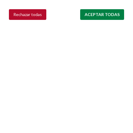
Actualidad
Rechazar todas
ACEPTAR TODAS
Retirar consentimiento
Noticias
Eventos
Redes sociales
Ruedas de prensa