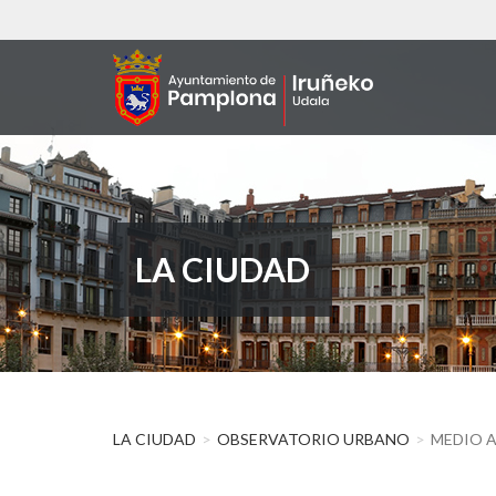
Pasar
al
contenido
principal
LA CIUDAD
LA CIUDAD
OBSERVATORIO URBANO
MEDIO A