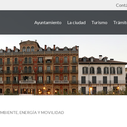
Tools
Cont
Ayuntamiento
La ciudad
Turismo
Trámit
MBIENTE, ENERGÍA Y MOVILIDAD