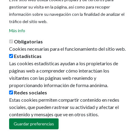
gestionar su visita en la página, así como para recoger
información sobre su navegación con la finalidad de analizar el
tráfico del sitio web.
Más info
Obligatorias
Cookies necesarias para el funcionamiento del sitio web.
Estadísticas
Las cookies estadísticas ayudan a los propietarios de
páginas web a comprender cómo interactúan los
visitantes con las páginas web reuniendo y
proporcionando información de forma anónima.
Ayuntamiento de Pamplona
Redes sociales
Plaza Consistorial, s/n
Estas cookies permiten compartir contenido en redes
31001 - Pamplona
sociales, que pueden rastrear su actividad y afectar el
948 420 100
contenido y mensajes que ve en otros sitios.
pamplona@pamplona.es
Guardar preferencias
Footer
Aviso legal