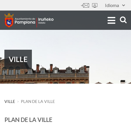
Aller
Idioma
Outils
au
contenu
principal
VILLE
VILLE
PLAN DE LA VILLE
PLAN DE LA VILLE