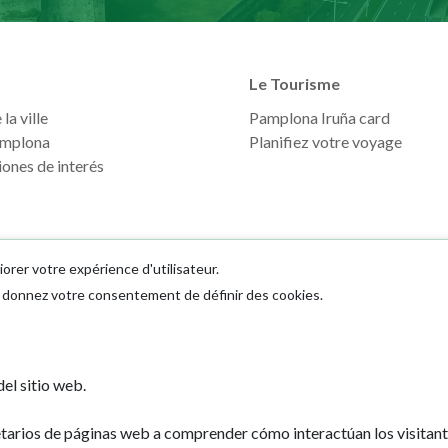
Le Tourisme
la ville
Pamplona Iruña card
mplona
Planifiez votre voyage
ones de interés
iorer votre expérience d'utilisateur.
us donnez votre consentement de définir des cookies.
Ayuntamiento d
el sitio web.
Plaza Consistoria
31001 - Pamplo
etarios de páginas web a comprender cómo interactúan los visitan