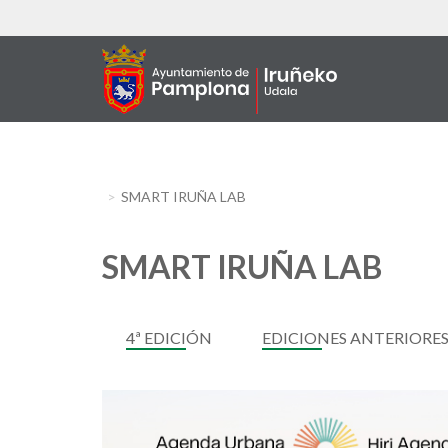
Aller
au
contenu
principal
SMART IRUÑA LAB
SMART IRUÑA LAB
4ª EDICIÓN
EDICIONES ANTERIORE