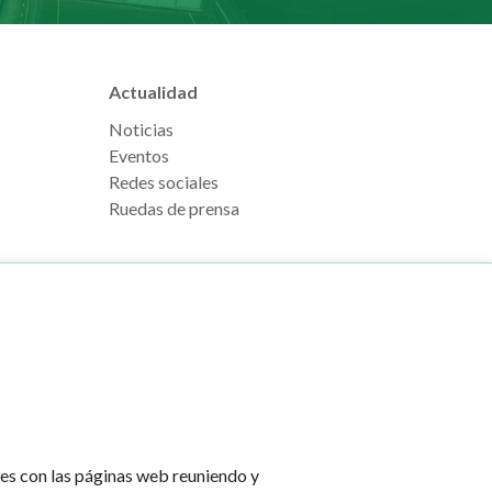
Actualidad
Noticias
Eventos
Redes sociales
Ruedas de prensa
e Pamplona
Footer
Aviso legal
l, s/n
menu
Política de cookies
na
Política de privacidad
tes con las páginas web reuniendo y