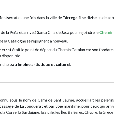
serrat et une fois dans la ville de
Tárrega
, il se divise en deux
e la Peña et arrive à Santa Cilia de Jaca pour rejoindre le
Chemin 
de la Catalogne se rejoignent à nouveau.
serrat
était le point de départ du Chemin Catalan car son fondateu
n disponible.
 riche
patrimoine artistique et culturel.
nnu sous le nom de Camí de Sant Jaume, accueillait les pèlerins 
e passage de La Jonquera ; et par voie maritime, pour ceux qui arr
 la Corse, la Sardaigne, la Sicile, les Îles Baléares, Chypre, la Grèce