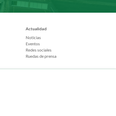
Actualidad
Noticias
Eventos
Redes sociales
Ruedas de prensa
e Pamplona
Footer
Aviso legal
l, s/n
menu
Política de cookies