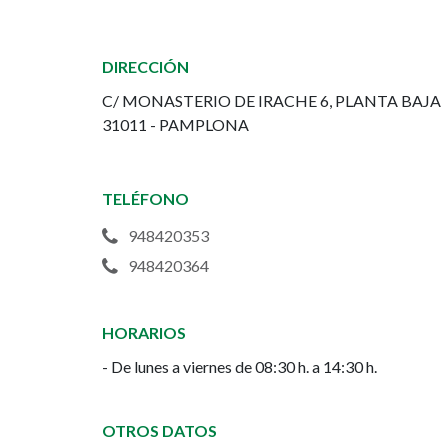
de
Zonas
DIRECCIÓN
Verdes
C/ MONASTERIO DE IRACHE 6, PLANTA BAJA
del
31011 - PAMPLONA
Ayuntamiento
TELÉFONO
de
948420353
Pamplona
948420364
HORARIOS
- De lunes a viernes de 08:30 h. a 14:30 h.
OTROS DATOS