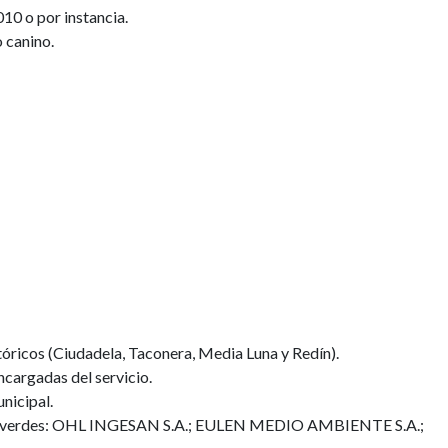
10 o por instancia.
 canino.
óricos (Ciudadela, Taconera, Media Luna y Redín).
ncargadas del servicio.
nicipal.
as verdes: OHL INGESAN S.A.; EULEN MEDIO AMBIENTE S.A.;