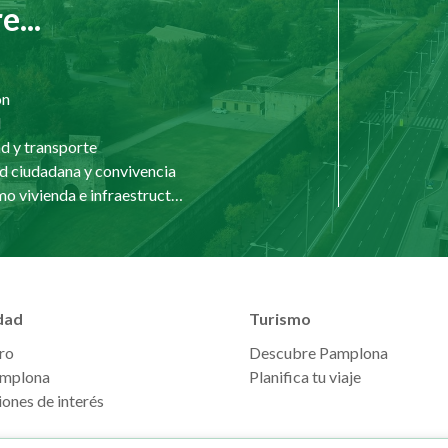
...
ón
d
d y transporte
d ciudadana y convivencia
Urbanismo vivienda e infraestructuras
dad
Turismo
ro
Descubre Pamplona
mplona
Planifica tu viaje
ones de interés