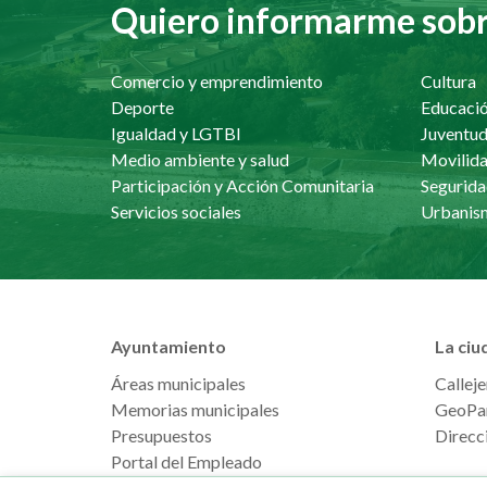
Quiero informarme sobre
Comercio y emprendimiento
Cultura
Deporte
Educaci
Igualdad y LGTBI
Juventu
Medio ambiente y salud
Movilida
Participación y Acción Comunitaria
Segurida
Servicios sociales
Ayuntamiento
La ciu
Áreas municipales
Calleje
Memorias municipales
GeoPa
Presupuestos
Direcci
Portal del Empleado