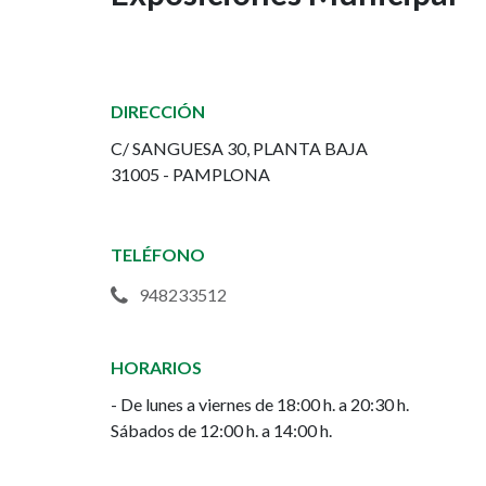
de
Exposiciones
de
DIRECCIÓN
la
C/ SANGUESA 30, PLANTA BAJA
Casa
31005 - PAMPLONA
de
TELÉFONO
la
948233512
Juventud
-
HORARIOS
- De lunes a viernes de 18:00 h. a 20:30 h.
Sala
Sábados de 12:00 h. a 14:00 h.
de