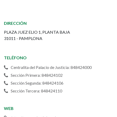
de
Pamplona
DIRECCIÓN
-
PLAZA JUEZ ELIO 1, PLANTA BAJA
31011 - PAMPLONA
Audiencia
Provincial
TELÉFONO
de
Centralita del Palacio de Justicia: 848424000
Navarra
Sección Primera: 848424102
Sección Segunda: 848424106
Sección Tercera: 848424110
WEB