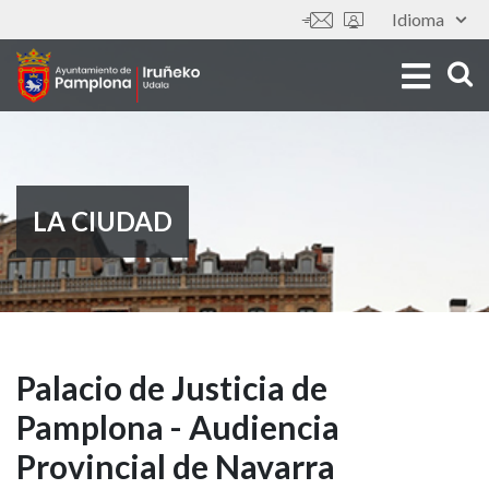
Pasar
Idioma
Tools
al
contenido
principal
LA CIUDAD
Palacio
Palacio de Justicia de
Pamplona - Audiencia
de
Provincial de Navarra
Justicia