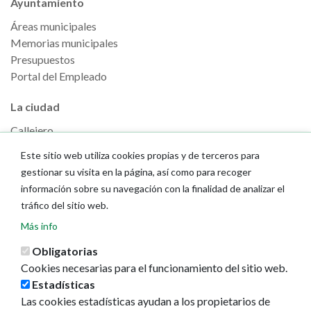
Ayuntamiento
Áreas municipales
Memorias municipales
Presupuestos
Portal del Empleado
La ciudad
Callejero
GeoPamplona
Este sitio web utiliza cookies propias y de terceros para
Direcciones de interés
gestionar su visita en la página, así como para recoger
información sobre su navegación con la finalidad de analizar el
Turismo
tráfico del sitio web.
Descubre Pamplona
Más info
Planifica tu viaje
Obligatorias
Actualidad
Cookies necesarias para el funcionamiento del sitio web.
Estadísticas
Noticias
Las cookies estadísticas ayudan a los propietarios de
Eventos