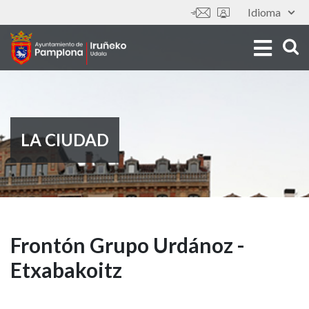
Pasar
Idioma
Tools
al
contenido
principal
LA CIUDAD
Frontón
Frontón Grupo Urdánoz -
Etxabakoitz
Grupo
Urdánoz