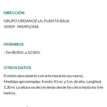
-
DIRECCIÓN
Etxabakoitz
GRUPO URDANOZ s/n, PLANTA BAJA
31009 - PAMPLONA
HORARIOS
- De 08:00 h. a 22:00 h.
OTROS DATOS
Frontón descubierto con arte mural en sus muros.
Medidas aproximadas: frontis 9,5 m. y 5 m. de alto. Longitud
5,30 m. La altura va decreciendo desde los cinco hasta los tres
metros.