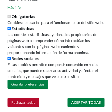
La ciudad
Más info
Callejero
GeoPamplona
Obligatorias
Direcciones de interés
Cookies necesarias para el funcionamiento del sitio web.
Estadísticas
Turismo
Las cookies estadísticas ayudan a los propietarios de
páginas web a comprender cómo interactúan los
Descubre Pamplona
visitantes con las páginas web reuniendo y
Planifica tu viaje
proporcionando información de forma anónima.
Actualidad
Redes sociales
Estas cookies permiten compartir contenido en redes
Noticias
sociales, que pueden rastrear su actividad y afectar el
Eventos
contenido y mensajes que ve en otros sitios.
Redes sociales
Guardar preferencias
Ruedas de prensa
Rechazar todas
ACEPTAR TODAS
Retirar consentimiento