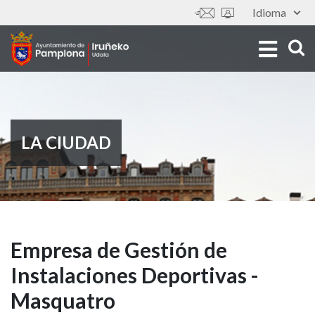
Pasar
Idioma
Tools
al
contenido
principal
LA CIUDAD
Empresa
Empresa de Gestión de
Instalaciones Deportivas -
de
Masquatro
Gestión