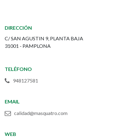
de
Instalaciones
DIRECCIÓN
Deportivas
C/ SAN AGUSTIN 9, PLANTA BAJA
31001 - PAMPLONA
-
Masquatro
TELÉFONO
948127581
EMAIL
calidad@masquatro.com
WEB