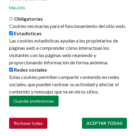
Actualidad
Más info
Noticias
Obligatorias
Eventos
Cookies necesarias para el funcionamiento del sitio web.
Redes sociales
Estadísticas
Ruedas de prensa
Las cookies estadísticas ayudan a los propietarios de
páginas web a comprender cómo interactúan los
visitantes con las páginas web reuniendo y
proporcionando información de forma anónima.
Redes sociales
Estas cookies permiten compartir contenido en redes
sociales, que pueden rastrear su actividad y afectar el
contenido y mensajes que ve en otros sitios.
Guardar preferencias
Rechazar todas
ACEPTAR TODAS
Retirar consentimiento