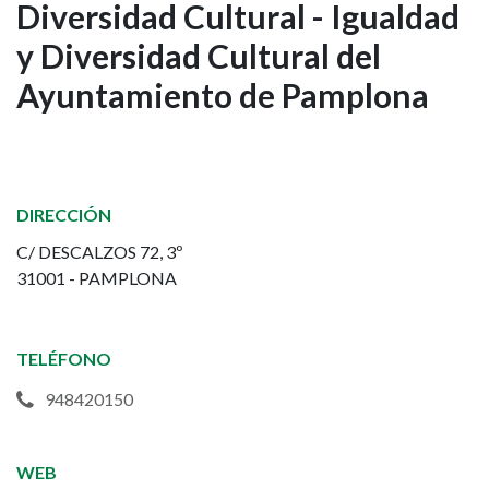
Diversidad Cultural - Igualdad
del
y Diversidad Cultural del
Área
Ayuntamiento de Pamplona
de
Igualdad,
Acción
DIRECCIÓN
C/ DESCALZOS 72, 3º
Comunitaria,
31001 - PAMPLONA
Barrios
y
TELÉFONO
948420150
Diversidad
Cultural
WEB