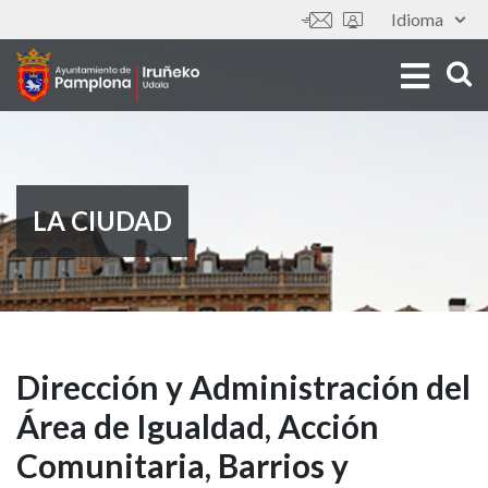
Pasar
Idioma
Tools
al
contenido
principal
LA CIUDAD
Dirección
Dirección y Administración del
Área de Igualdad, Acción
y
Comunitaria, Barrios y
Administración