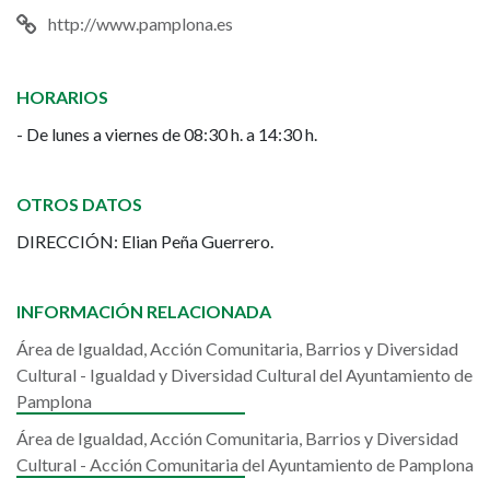
-
http://www.pamplona.es
Igualdad
HORARIOS
y
- De lunes a viernes de 08:30 h. a 14:30 h.
Diversidad
Cultural
OTROS DATOS
DIRECCIÓN: Elian Peña Guerrero.
del
Ayuntamiento
INFORMACIÓN RELACIONADA
de
Área de Igualdad, Acción Comunitaria, Barrios y Diversidad
Cultural - Igualdad y Diversidad Cultural del Ayuntamiento de
Pamplona
Pamplona
Área de Igualdad, Acción Comunitaria, Barrios y Diversidad
Cultural - Acción Comunitaria del Ayuntamiento de Pamplona