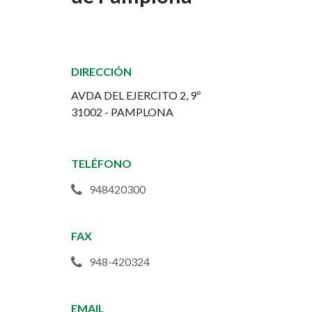
de
Proyectos
y
DIRECCIÓN
Obras
AVDA DEL EJERCITO 2, 9º
del
31002 - PAMPLONA
Ayuntamiento
TELÉFONO
de
948420300
Pamplona
FAX
948-420324
EMAIL