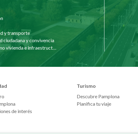
ón
d
d y transporte
d ciudadana y convivencia
Urbanismo vivienda e infraestructuras
dad
Turismo
ro
Descubre Pamplona
mplona
Planifica tu viaje
ones de interés