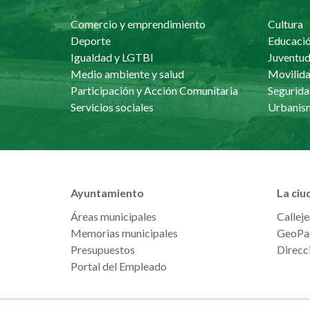
Comercio y emprendimiento
Cultura
Deporte
Educaci
Igualdad y LGTBI
Juventu
Medio ambiente y salud
Movilida
Participación y Acción Comunitaria
Segurida
Servicios sociales
Ayuntamiento
La ciu
Áreas municipales
Calleje
Memorias municipales
GeoPa
Presupuestos
Direcci
Portal del Empleado