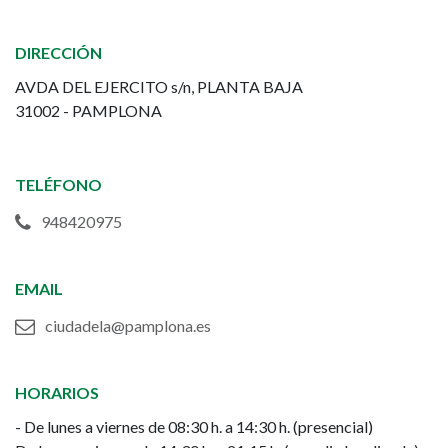
de
DIRECCIÓN
la
AVDA DEL EJERCITO s/n, PLANTA BAJA
Ciudadela
31002 - PAMPLONA
-
TELÉFONO
Administración
948420975
EMAIL
ciudadela@pamplona.es
HORARIOS
- De lunes a viernes de 08:30 h. a 14:30 h. (presencial)