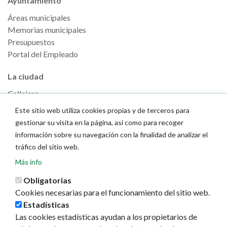
Ayuntamiento
Áreas municipales
Memorias municipales
Presupuestos
Portal del Empleado
La ciudad
Callejero
GeoPamplona
Este sitio web utiliza cookies propias y de terceros para
Direcciones de interés
gestionar su visita en la página, así como para recoger
información sobre su navegación con la finalidad de analizar el
Turismo
tráfico del sitio web.
Descubre Pamplona
Más info
Planifica tu viaje
Obligatorias
Actualidad
Cookies necesarias para el funcionamiento del sitio web.
Estadísticas
Noticias
Las cookies estadísticas ayudan a los propietarios de
Eventos