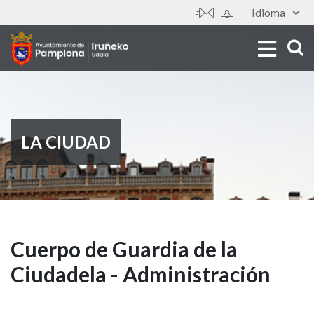
Pasar
Idioma
Tools
al
contenido
principal
LA CIUDAD
Cuerpo
Cuerpo de Guardia de la
Ciudadela - Administración
de
Guardia