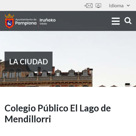
Pasar
Idioma
Tools
al
contenido
principal
LA CIUDAD
Colegio
Colegio Público El Lago de
Mendillorri
Público
El