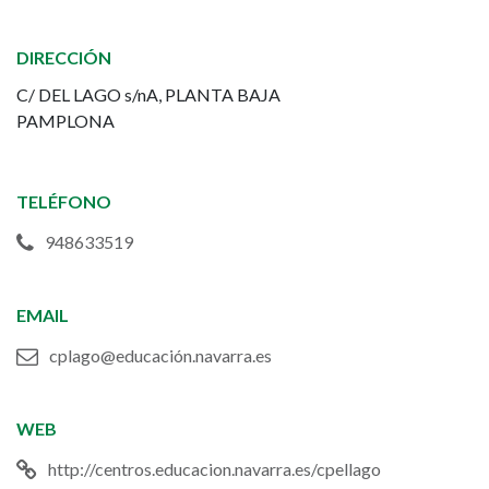
Lago
DIRECCIÓN
de
C/ DEL LAGO s/nA, PLANTA BAJA
Mendillorri
PAMPLONA
TELÉFONO
948633519
EMAIL
cplago@educación.navarra.es
WEB
http://centros.educacion.navarra.es/cpellago