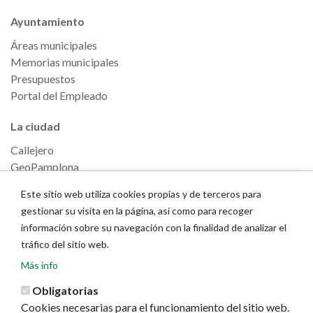
Ayuntamiento
Áreas municipales
Memorias municipales
Presupuestos
Portal del Empleado
La ciudad
Callejero
GeoPamplona
Direcciones de interés
Este sitio web utiliza cookies propias y de terceros para
gestionar su visita en la página, así como para recoger
Turismo
información sobre su navegación con la finalidad de analizar el
Descubre Pamplona
tráfico del sitio web.
Planifica tu viaje
Más info
Actualidad
Obligatorias
Cookies necesarias para el funcionamiento del sitio web.
Noticias