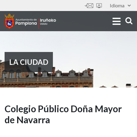
Pasar
Idioma
Tools
al
contenido
principal
LA CIUDAD
Colegio
Colegio Público Doña Mayor
de Navarra
Público
Doña