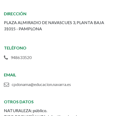
Mayor
DIRECCIÓN
de
PLAZA ALMIRADIO DE NAVASCUES 3, PLANTA BAJA
Navarra
31015 - PAMPLONA
TELÉFONO
948633520
EMAIL
cpdonama@educacion.navarra.es
OTROS DATOS
NATURALEZA: público.