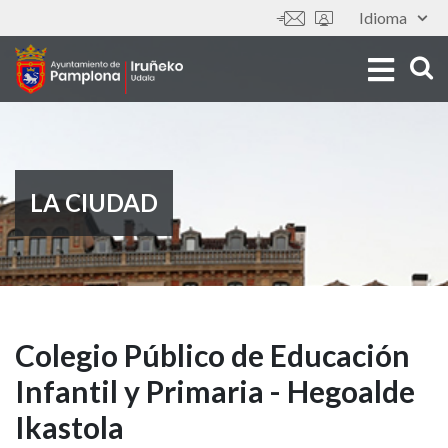
Pasar
Idioma
Tools
al
contenido
principal
LA CIUDAD
Colegio
Colegio Público de Educación
Infantil y Primaria - Hegoalde
Público
Ikastola
de