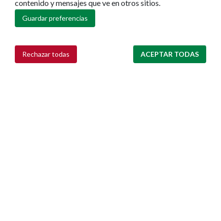
contenido y mensajes que ve en otros sitios.
Guardar preferencias
Rechazar todas
ACEPTAR TODAS
Retirar consentimiento
Ayuntamiento de Pamplona
Plaza Consistorial, s/n
31001 - Pamplona
948 420 100
pamplona@pamplona.es