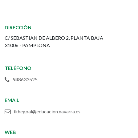
Educación
Infantil
DIRECCIÓN
y
C/ SEBASTIAN DE ALBERO 2, PLANTA BAJA
31006 - PAMPLONA
Primaria
-
TELÉFONO
Hegoalde
948633525
Ikastola
EMAIL
ikhegoal@educacion.navarra.es
WEB