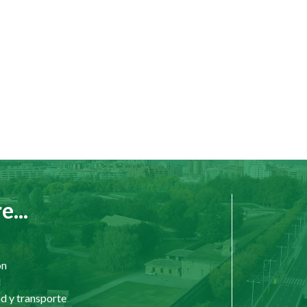
...
ón
d
d y transporte