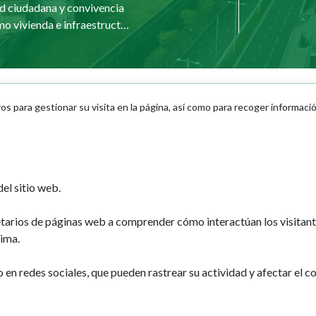
d ciudadana y convivencia
Urbanismo vivienda e infraestructuras
ros para gestionar su visita en la página, así como para recoger informaci
dad
Turismo
ro
Descubre Pamplona
mplona
Planifica tu viaje
ones de interés
el sitio web.
etarios de páginas web a comprender cómo interactúan los visitan
ima.
n redes sociales, que pueden rastrear su actividad y afectar el co