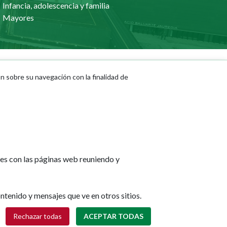
Infancia, adolescencia y familia
Mayores
ón sobre su navegación con la finalidad de
Actualidad
Noticias
Eventos
Redes sociales
Ruedas de prensa
tes con las páginas web reuniendo y
ntenido y mensajes que ve en otros sitios.
Retirar consentimiento
Rechazar todas
ACEPTAR TODAS