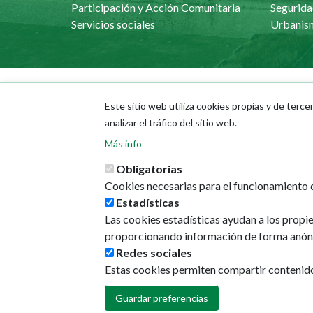
Participación y Acción Comunitaria
Segurida
Servicios sociales
Este sitio web utiliza cookies propias y de terce
Ayuntamiento
La ciu
analizar el tráfico del sitio web.
Áreas municipales
Calleje
Más info
Memorias municipales
GeoPa
Presupuestos
Direcci
Obligatorias
Portal del Empleado
Cookies necesarias para el funcionamiento d
Estadísticas
Las cookies estadísticas ayudan a los propi
proporcionando información de forma anón
Redes sociales
Estas cookies permiten compartir contenido e
Guardar preferencias