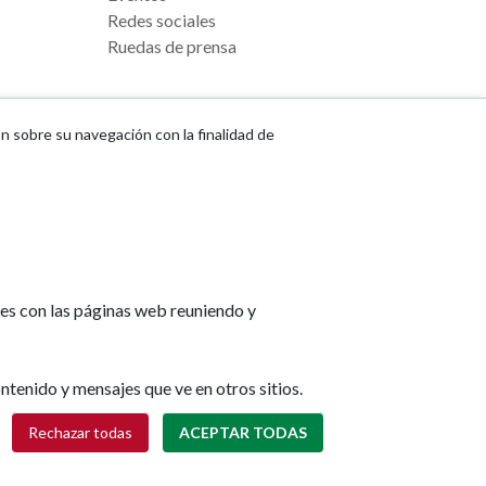
Redes sociales
Ruedas de prensa
ón sobre su navegación con la finalidad de
e Pamplona
Footer
Aviso legal
l, s/n
menu
Política de cookies
na
Política de privacidad
tes con las páginas web reuniendo y
Accesibilidad
lona.es
Mapa web
ntenido y mensajes que ve en otros sitios.
Retirar consentimiento
Rechazar todas
ACEPTAR TODAS