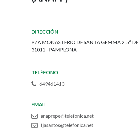
Navarra
de
Prejubilados
DIRECCIÓN
y
PZA MONASTERIO DE SANTA GEMMA 2, 5º D
Pensionistas
31011 - PAMPLONA
(ANAPP)
TELÉFONO
649461413
EMAIL
anaprepe@telefonica.net
fjasantos@telefonica.net