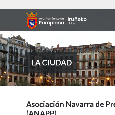
Pasar
al
contenido
principal
LA CIUDAD
Asociación
Asociación Navarra de Pr
(ANAPP)