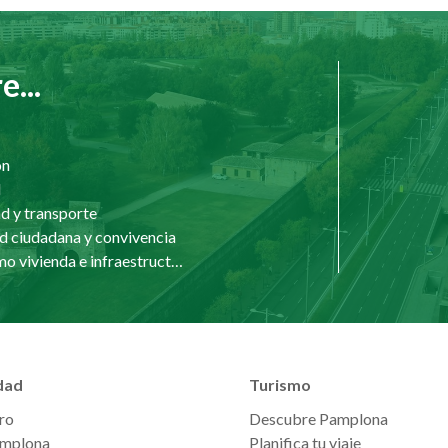
...
ón
d
d y transporte
d ciudadana y convivencia
Urbanismo vivienda e infraestructuras
dad
Turismo
ro
Descubre Pamplona
mplona
Planifica tu viaje