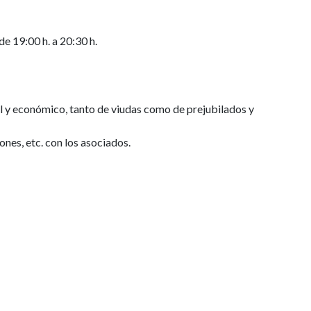
de 19:00 h. a 20:30 h.
l y económico, tanto de viudas como de prejubilados y
nes, etc. con los asociados.