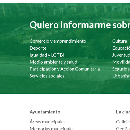
Quiero informarme sobre
Comercio y emprendimiento
Cultura
Deporte
Educaci
Igualdad y LGTBI
Juventu
Medio ambiente y salud
Movilida
Participación y Acción Comunitaria
Segurida
Servicios sociales
Ayuntamiento
La ciu
Áreas municipales
Calleje
Memorias municipales
GeoPa